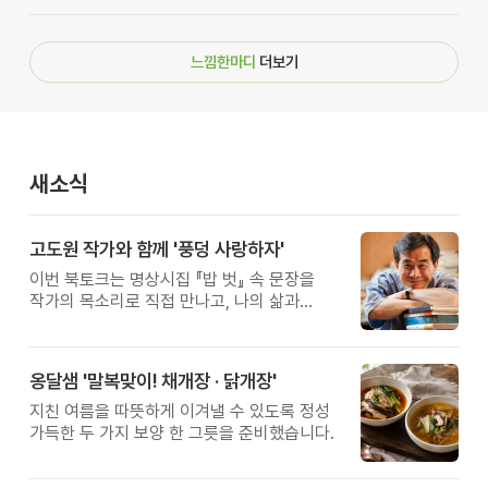
느낌한마디
더보기
새소식
고도원 작가와 함께 '풍덩 사랑하자'
이번 북토크는 명상시집 『밥 벗』 속 문장을
작가의 목소리로 직접 만나고, 나의 삶과
관계를 잠시 돌아보는 시간입니다.
옹달샘 '말복맞이! 채개장 · 닭개장'
지친 여름을 따뜻하게 이겨낼 수 있도록 정성
가득한 두 가지 보양 한 그릇을 준비했습니다.