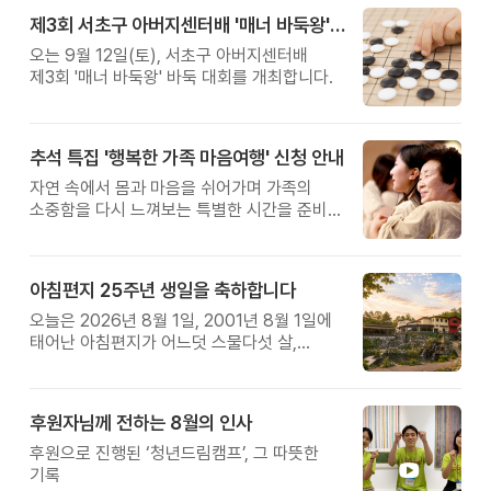
제3회 서초구 아버지센터배 '매너 바둑왕' 대회
오는 9월 12일(토), 서초구 아버지센터배
제3회 '매너 바둑왕' 바둑 대회를 개최합니다.
추석 특집 '행복한 가족 마음여행' 신청 안내
자연 속에서 몸과 마음을 쉬어가며 가족의
소중함을 다시 느껴보는 특별한 시간을 준비해
보세요.
아침편지 25주년 생일을 축하합니다
오늘은 2026년 8월 1일, 2001년 8월 1일에
태어난 아침편지가 어느덧 스물다섯 살,
늠름한 청년이 되었습니다.
후원자님께 전하는 8월의 인사
후원으로 진행된 ‘청년드림캠프’, 그 따뜻한
기록