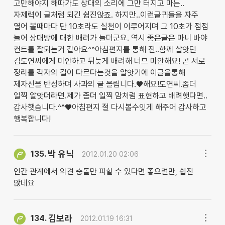
고만해야지 해따가도 상대의 소리에 그만 터지고 마는..
자제력이 글처럼 되긴 쉽진않죠. 하지만..이런글귀들을 자주
열어 볼때마다 단 10초라도 실천이 이루어지며 그 10초가 점점
늘어 상대방에 대한 배려가 늘더군요. 역시 좋은글은 마니 바야
컨트롤 잘되는거 같아요^^아침편지를 통해 전..함께 살앗던
김도연씨에게 미안하고 뒤늦게 배려해 너므 미안해요! 곧 서로
정리를 각자의 길이 다르다는것을 알앗기에 이글을통해
제자신을 반성하며 사과의 글 올립니다.♥해요!도연씨.좀더
일찍 알앗더라면.제가 좀더 일찍 맘처럼 표현하고 배려햇다면..
감사햇습니다.^^♥아침편지 절 다시볼수잇게 해주어 감사하고
행복합니다!
박 유닉
135.
2012.01.20 02:06
인간 관계에서 의견 충돌만 피할 수 있다면 좋으련만, 쉽진
않네요
김보라
134.
2012.01.19 16:31