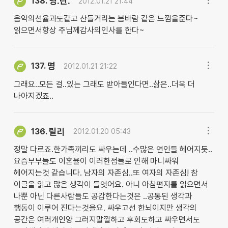
영.란.
138.
2012.01.21 21:44
음악의선율과도같고 산들거리는 봄바람 같은 느낌을준다~
읽으면서항상 주님께감사의인사를 한다~
명
137.
2012.01.21 21:22
그래요..모든 걸..있는 그래도 받아들인다면..삶은..더욱 더
나아지겠죠..
릴리
136.
2012.01.20 05:43
정말 다르죠.한가족끼리도 싸우는데 ..수많은 연인들 헤어지듯..
요즘부부들도 이혼율이 이러한점들로 인해 마니싸워
헤어지는것 같습니다. 남자의 자존심..또 여자의 자존심! 참
이글을 읽고 많은 생각이 들엇어요. 아니 아침편지를 읽으면서
나뿐 아닌 다른사람들도 공감한다는것은 ..공통된 생각과
행동이 이루어 진다는것을요. 싸우고선 한뇌이지만 생각의
공간은 여러개인양 그러지말껄하고 후회도하고 싸우면서도