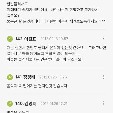
한발물러서도
이해하기 쉽지가 않던데요.. 나란사람이 편엽하고 모자라서
일까요?
좋은글 잘 읽엇습니다 .다시한번 마음에 새겨보도록하지요 ^ ^*
이원표
142.
2012.02.18 10:57
저는 살면서 한번도 물러서 본적이 없는것 같아요 ....그러고나면
얼마나 손해를 많이보고 후회도 많이 되는지....
아뭏튼 물러서줄아는 인품부터 길러야 되겠아요.
정경배
141.
2012.01.26 13:26
음악과 딱 떨어지는 편지인것 같습니다.
김명지
140.
2012.01.26 12:21
명절을 앞두고