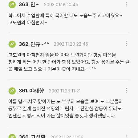
민~
363.
2003.01.18 10:45
학교에서 수업할때 특히 국어할 때도 도움도주고 고마워요~
고도원의 아침편지~
민규~^^
362.
2002.11.29 22:45
고도원의 아침편지 읽을 때 마다 느낀거지만 항상 마음을
찡하게 하는 어떤 한 단어가 항상 있었어요. 항상 용기를 주는 글
을 매일 보고 있으니 기분이 좋아 지내요~~^^
야래향
361.
2002.11.28 11:21
아름 답게 서로 닮아가는 노 부부의 모습을 보며 도 그분들의
등뒤로 길게 늘어진 석양의 그림자 그 잔잔한 감동이 우리도
언젠간 저렇케 익어 가는 삶이엇슴 좋켓다 생각햇담니다
고성환
360.
2002.11.24 11:56