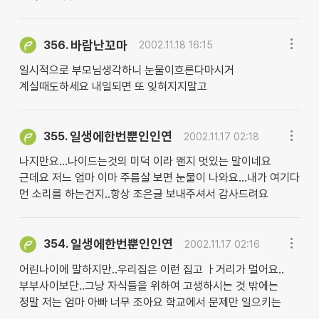
바람난꼬마
356.
2002.11.18 16:15
일시적으로 부모님생각하니 눈물이흐른다마시거
계실때도하세요 내일되면 또 잊혀지지말고
일생에한번뿐인인연
355.
2002.11.17 02:18
나지만요...나이드는것의 미덕 이라 왠지 멋있는 말이네요
근데요 저느 엄마 이마 주름살 보면 눈물이 나와요...내가 여기다
먼 소리를 하는건지..항상 조은글 보내주셔서 감사드려요
일생에한번뿐인인연
354.
2002.11.17 02:16
어린나이에 말하지만..우리집은 이런 집고 ㅏ거리가 멀어요..
부부사이보단..그냥 자식들을 위하여 고생하시는 것 밖에는
정말 저는 엄마 아빠 너무 조아요 학교에서 문제만 일으키는