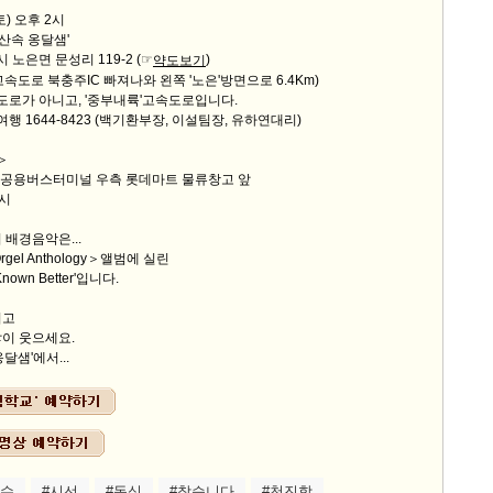
토) 오후 2시
은산속 옹달샘'
시 노은면 문성리 119-2
(☞
)
약도보기
도로 북충주IC 빠져나와 왼쪽 '노은'방면으로 6.4Km)
도로가 아니고, '중부내륙'고속도로입니다.
여행 1644-8423 (백기환부장, 이설팀장, 유하연대리)
＞
충주공용버스터미널 우측 롯데마트 물류창고 앞
1시
 배경음악은...
 Orgel Anthology＞앨범에 실린
 Known Better'입니다.
시고
이 웃으세요.
달샘'에서...
순수
#시선
#동심
#찾습니다
#천진함