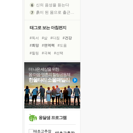
신의 음성을 듣는다
흙이 된 몸으로 출근하는 여자
극과 극의 양 끝단
내가 '나다움'을 찾는 길
태그로 보는 아침편지
피해 갈 수 없는 사건들
#독서
#삶
#다짐
#건강
처음 손을 잡았던 날
#희망
#면역력
#도움
꿈이 실제가 되는 것
#힐링
#극복
#선택
'말 타는 법'을 먼저
#링컨학교
#유튜브
졸업식 사진을 보며
#바이러스
#사람
#위기
더 나은 세상을 위한
아픈 아버지를 위한 공간 설계
몸·마음·영혼의 힐링공동체
#경험
#독서캠프
#명상
극심한 변비, 어깨결림, 수면 장애
한울타리 소울패밀리
#리더
#나눔
#계획
보고 싶은 어머니
#친구
#비전캠프
유년 시절의 부산 영도 바다
#아이들
못된 꼰대들
거울 속의 나
희망이란
옹달샘 프로그램
'모른다'는 것