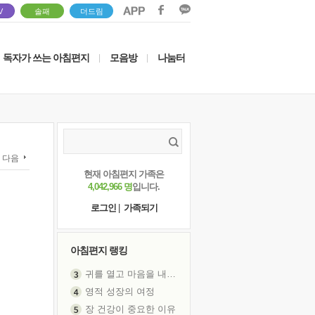
V
솔패
더드림
독자가 쓰는 아침편지
모음방
나눔터
|
|
다음
현재 아침편지 가족은
4,042,966 명
입니다.
로그인
|
가족되기
아침편지 랭킹
귀를 열고 마음을 내어주고
영적 성장의 여정
장 건강이 중요한 이유