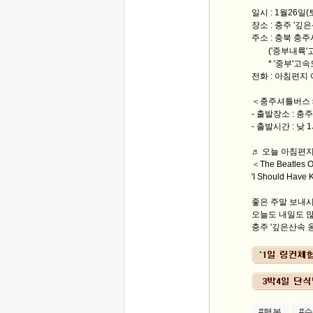
일시 : 1월26일(
장소 : 충주 '깊
주소 : 충북 충주
('중부내륙'고속
* '중부'고속
전화 : 아침편지 
＜충주셔틀버스
- 출발장소 : 
- 출발시간 : 낮 
♬ 오늘 아침편지
＜The Beatles
'I Should Have
좋은 주말 보내
오늘도 내일도 많
충주 '깊은산속 옹
#행복
#