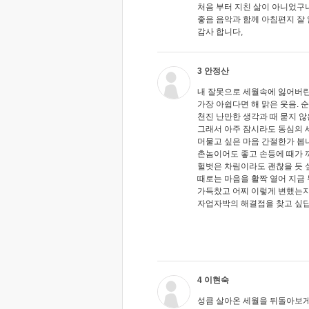
처음 부터 지친 삶이 아니었구나,
좋음 음악과 함께 아침편지 잘 
감사 합니다,
3 안정산
내 잘못으로 세월속에 잃어버린
가장 아쉽다면 해 맑은 웃음. 순
천진 난만한 생각과 때 묻지 않
그래서 아주 잠시라도 동심의 
머물고 싶은 마음 간절한가 봅
촌놈이어도 좋고 손등에 때가 
헐벗은 차림이라도 괜찮을 듯 
때로는 마음을 활짝 열어 지금
가득찼고 어찌 이렇게 변했는
자업자박의 해결점을 찾고 싶답
4 이현숙
성큼 살아온 세월을 뒤돌아보게