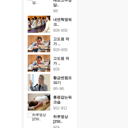
행복한가족
태초고추장
행복한가
여행
담..
여행
24~9/26
8/8
9/24~9/26
건강명상법
내면혁명워
건강명상
..
크..
스..
/9~10/10
8/29~8/30
10/9~10/10
내면혁명워
고도원 작
내면혁명
..
가 ..
크..
/17~10/18
8/29~8/30
10/17~10/18
황금변캠프
고도원 작
황금변캠
7기
가 ..
17기
/30~10/31
8/29
10/30~10/31
통증잡는워
황금변캠프
통증잡는
크숍
16기
크숍
/7~11/8
9/5~9/6
11/7~11/8
내면혁명워
통증잡는워
내면혁명
..
크숍
크..
/12~12/13
9/11~9/12
12/12~12/13
하루명상
[250..
9/19