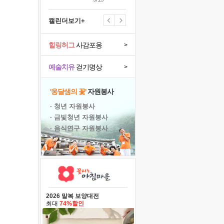
캘린더보기+
힐링허그
사감포옹
>
예술치유
걷기명상
>
'옹달샘의 꽃'
자원봉사
· 청년 자원봉사
· 금빛청년 자원봉사
· 음식연구 자원봉사
2026 말복 보양대전
최대
74%할인