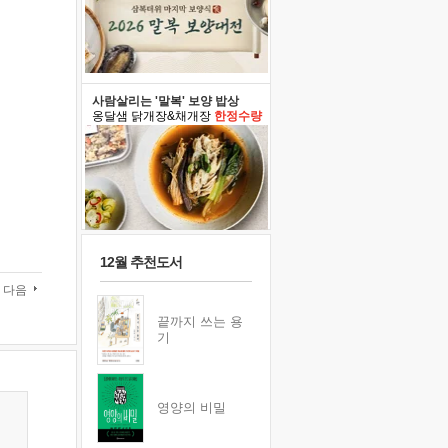
사람살리는 '말복' 보양 밥상
옹달샘 닭개장&채개장
한정수량
12월 추천도서
다음
끝까지 쓰는 용
기
영양의 비밀