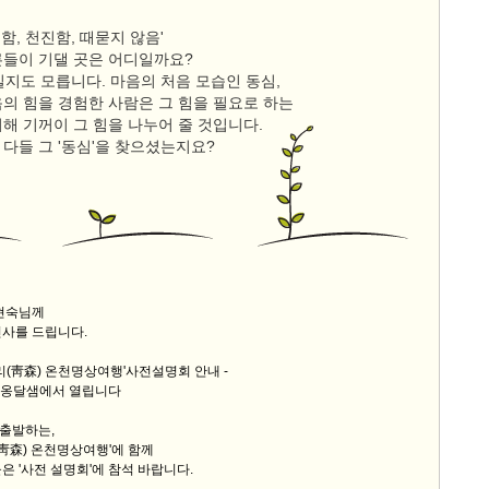
수함, 천진함, 때묻지 않음'
9/
른들이 기댈 곳은 어디일까요?
일지도 모릅니다. 마음의 처음 모습인 동심,
스
음의 힘을 경험한 사람은 그 힘을 필요로 하는
10
해 기꺼이 그 힘을 나누어 줄 것입니다.
다들 그 '동심'을 찾으셨는지요?
크
10
1
10
임현숙님께
인사를 드립니다.
11
모리(靑森) 온천명상여행'사전설명회 안내 -
크
 옹달샘에서 열립니다
12
 출발하는,
리(靑森) 온천명상여행'에 함께
은 '사전 설명회'에 참석 바랍니다.