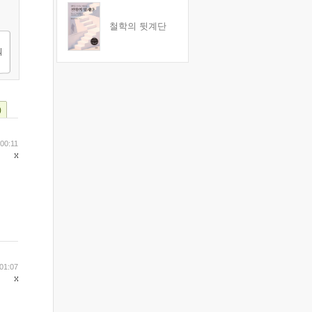
철학의 뒷계단
)
 00:11
01:07