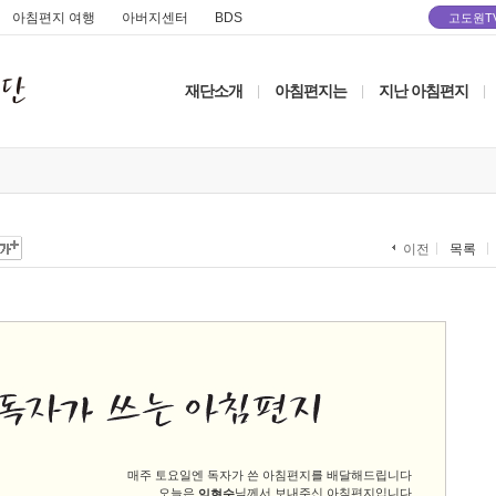
아침편지 여행
아버지센터
BDS
고도원T
재단소개
아침편지는
지난 아침편지
|
|
|
목록
이전
매주 토요일엔 독자가 쓴 아침편지를 배달해드립니다
오늘은
님께서 보내주신 아침편지입니다
임현숙