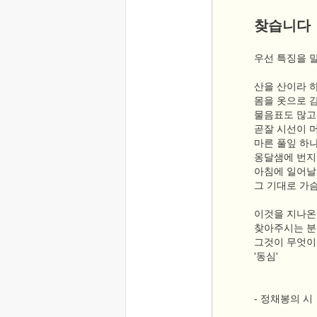
찾습니다
우선 특징을 
산을 산이라 
몸을 옷으로 
물음표도 많고
곧잘 시선이 
마른 풀잎 하
옹달샘에 번지
아침에 일어날
그 기대로 가
이것을 지나온
찾아주시는 분
그것이 무엇이
'동심'
- 정채봉의 