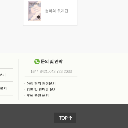
철학의 뒷계단
문의 및 연락
,
1644-8421
043-723-2033
 보기
아침 편지 관련문의
침편지
강연 및 인터뷰 문의
후원 관련 문의