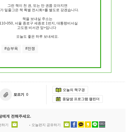
스
그런 책이 천 권, 또는 만 권쯤 모아지면
내가 밑줄그은 책 특별 전시회>를 별도로 갖겠습니다.
10
책을 보내실 주소는
110-050, 서울 종로구 세종로 1번지, 대통령비서실
크
고도원 비서관 앞>입니다
10
오늘도 좋은 하루 보내세요.
1
#승부욕
#전쟁
10
11
크
오늘의 책구경
12
모으기
0
옹달샘 프로그램 캘린더
람에게 전해주세요.
추천하기
오늘편지 공유하기