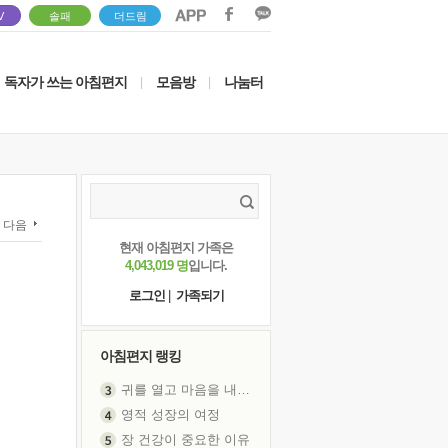
V
솔패
더드림
독자가 쓰는 아침편지
모음방
나눔터
|
|
다음
현재 아침편지 가족은
4,043,019 명
입니다.
로그인
|
가족되기
아침편지 랭킹
귀를 열고 마음을 내어주고
영적 성장의 여정
장 건강이 중요한 이유