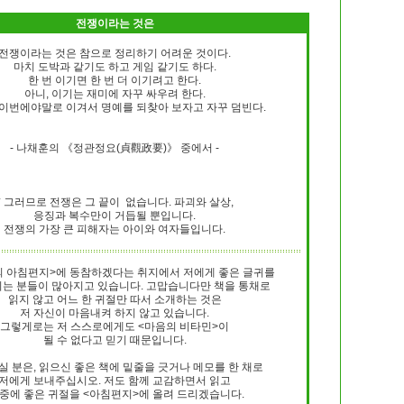
전쟁이라는 것은
전쟁이라는 것은 참으로 정리하기 어려운 것이다.
마치 도박과 같기도 하고 게임 같기도 하다.
한 번 이기면 한 번 더 이기려고 한다.
아니, 이기는 재미에 자꾸 싸우려 한다.
이번에야말로 이겨서 명예를 되찾아 보자고 자꾸 덤빈다.
- 나채훈의 《정관정요(貞觀政要)》 중에서 -
* 그러므로 전쟁은 그 끝이 없습니다. 파괴와 살상,
응징과 복수만이 거듭될 뿐입니다.
전쟁의 가장 큰 피해자는 아이와 여자들입니다.
 아침편지>에 동참하겠다는 취지에서 저에게 좋은 글귀를
는 분들이 많아지고 있습니다. 고맙습니다만 책을 통채로
읽지 않고 어느 한 귀절만 따서 소개하는 것은
저 자신이 마음내켜 하지 않고 있습니다.
그렇게로는 저 스스로에게도 <마음의 비타민>이
될 수 없다고 믿기 때문입니다.
 분은, 읽으신 좋은 책에 밑줄을 긋거나 메모를 한 채로
저에게 보내주십시오. 저도 함께 교감하면서 읽고
 중에 좋은 귀절을 <아침편지>에 올려 드리겠습니다.