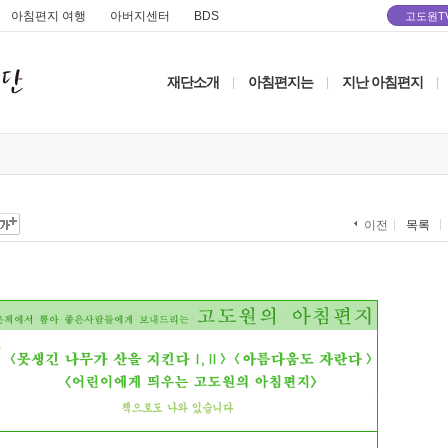
아침편지 여행
아버지센터
BDS
고도원T
재단소개
아침편지는
지난 아침편지
|
|
|
목록
이전