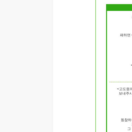
패하면 
<고도원의
보내주시
동참하실
그