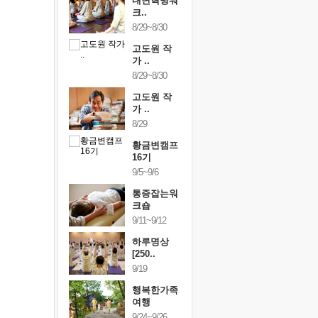
건강명상법
내면혁명워
건강명상
..
크..
스..
/9~10/10
8/29~8/30
10/9~10/10
내면혁명워
고도원 작
내면혁명
..
가 ..
크..
/17~10/18
8/29~8/30
10/17~10/18
황금변캠프
고도원 작
황금변캠
7기
가 ..
17기
/30~10/31
8/29
10/30~10/31
통증잡는워
황금변캠프
통증잡는
크숍
16기
크숍
/7~11/8
9/5~9/6
11/7~11/8
내면혁명워
통증잡는워
내면혁명
..
크숍
크..
/12~12/13
9/11~9/12
12/12~12/13
하루명상
[250..
9/19
행복한가족
여행
9/24~9/26