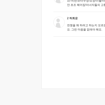
피! 비린내!아우성!포성!이별!
안 초조 헤어짐!아녀자들의 고통
2 허희운
전쟁을 왜 하려고 하는지 모르
요. 그런 마음을 없애야 해요.