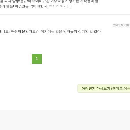
아픔!파괴!방황!절규!복수!아비규환!아수라장!사랑하는 가족들의 불
과 슬픔! 이것만은 막아야한다. ㅍㅕㅇㅎㅗㅏ !
2013.03.18 
겠네요. 복수 때문인가요?~ 이기려는 것은 남자들의 심리인 것 같아
1
아침편지 다시보기
(맨위로 이동