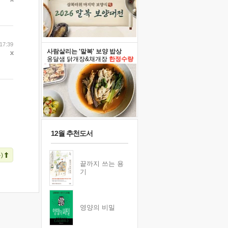
17:39
사람살리는 '말복' 보양 밥상
옹달샘 닭개장&채개장
한정수량
12월 추천도서
)
끝까지 쓰는 용
기
영양의 비밀