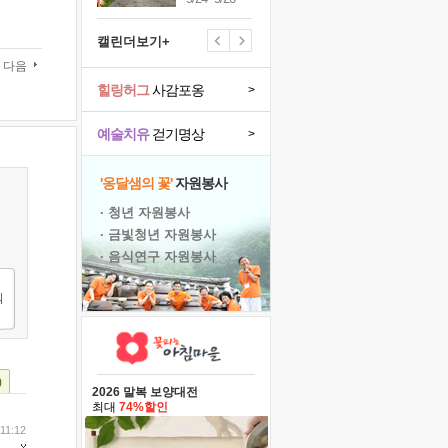
캘린더보기+
다음
힐링허그
사감포옹
>
예술치유
걷기명상
>
'옹달샘의 꽃'
자원봉사
· 청년 자원봉사
· 금빛청년 자원봉사
· 음식연구 자원봉사
)
2026 말복 보양대전
최대
74%할인
 11:12