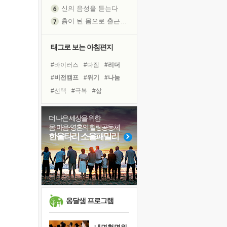
신의 음성을 듣는다
흙이 된 몸으로 출근하는 여자
극과 극의 양 끝단
내가 '나다움'을 찾는 길
태그로 보는 아침편지
피해 갈 수 없는 사건들
#바이러스
#다짐
#리더
처음 손을 잡았던 날
#비전캠프
#위기
#나눔
꿈이 실제가 되는 것
#선택
#극복
#삶
'말 타는 법'을 먼저
#링컨학교
#친구
#계획
졸업식 사진을 보며
#유튜브
#희망
#면역력
더 나은 세상을 위한
극심한 변비, 어깨결림, 수면 장애
몸·마음·영혼의 힐링공동체
#명상
#아이들
#건강
아픈 아버지를 위한 공간 설계
한울타리 소울패밀리
#독서
#사람
#힐링
슬럼프
#경험
#독서캠프
#도움
보고 싶은 어머니
유년 시절의 부산 영도 바다
못된 꼰대들
희망이란
옹달샘 프로그램
'모른다'는 것