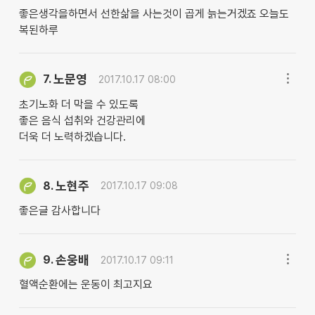
좋은생각을하면서 선한삶을 사는것이 곱게 늙는거겠죠 오늘도
복된하루
노문영
7.
2017.10.17 08:00
초기노화 더 막을 수 있도록
좋은 음식 섭취와 건강관리에
더욱 더 노력하겠습니다.
노현주
8.
2017.10.17 09:08
좋은글 감사합니다
손웅배
9.
2017.10.17 09:11
혈액순환에는 운동이 최고지요