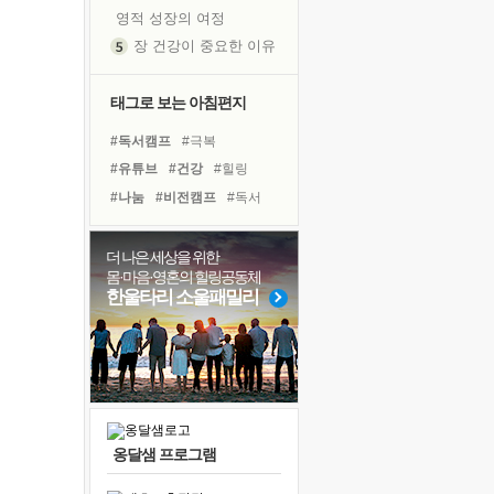
영적 성장의 여정
장 건강이 중요한 이유
신의 음성을 듣는다
흙이 된 몸으로 출근하는 여자
태그로 보는 아침편지
극과 극의 양 끝단
#독서캠프
#극복
내가 '나다움'을 찾는 길
#유튜브
#건강
#힐링
피해 갈 수 없는 사건들
#나눔
#비전캠프
#독서
처음 손을 잡았던 날
#선택
#삶
#명상
#도움
꿈이 실제가 되는 것
#희망
#면역력
#계획
더 나은 세상을 위한
'말 타는 법'을 먼저
몸·마음·영혼의 힐링공동체
#다짐
#아이들
#위기
졸업식 사진을 보며
한울타리 소울패밀리
#경험
#링컨학교
#친구
아픈 아버지를 위한 공간 설계
#리더
#바이러스
#사람
극심한 변비, 어깨결림, 수면 장애
보고 싶은 어머니
유년 시절의 부산 영도 바다
못된 꼰대들
옹달샘 프로그램
거울 속의 나