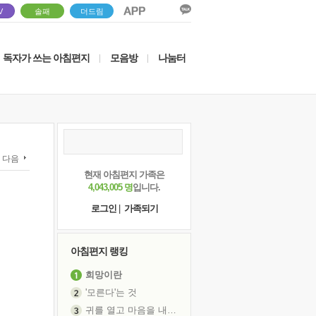
V
솔패
더드림
독자가 쓰는 아침편지
모음방
나눔터
|
|
다음
현재 아침편지 가족은
4,043,005 명
입니다.
로그인
|
가족되기
아침편지 랭킹
희망이란
'모른다'는 것
귀를 열고 마음을 내어주고