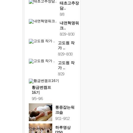
태초고추장
담..
8/8
내면혁명워
크..
8/29~8/30
고도원 작
가 ..
8/29~8/30
고도원 작
가 ..
8/29
황금변캠프
16기
9/5~9/6
통증잡는워
크숍
9/11~9/12
하루명상
[250..