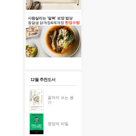
사람살리는 '말복' 보양 밥상
옹달샘 닭개장&채개장
한정수량
12월 추천도서
끝까지 쓰는 용
기
영양의 비밀