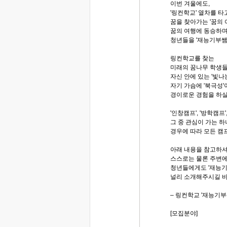
이번 겨울에도,
'링컨학교' 열차를 
꿈을 찾아가는 '꿈의 
꿈의 여행에 동승하며
청년들을 '재능기부쌤
링컨학교를 찾는
미래의 꿈나무 학생
자신 안에 있는 '빛나
자기 가슴에 '북극성
경이로운 경험을 하실
'인창캠프', '방학캠프'
그 중 관심이 가는 
경우에 따라 모든 캠
아래 내용을 참고하
스스로는 물론 주변에 
청년들에게도 '재능기
널리 소개해주시길 
– 링컨학교 '재능기부
[모집분야]