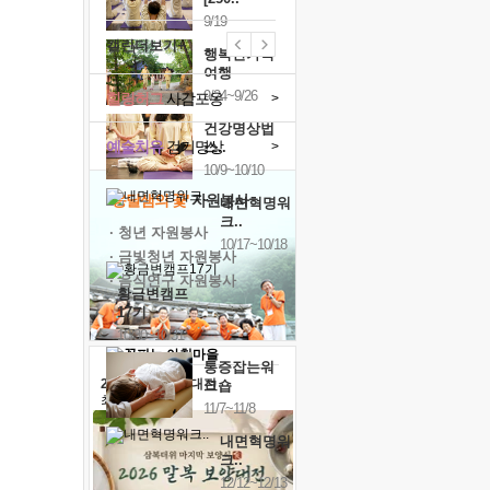
9/19
캘린더보기+
행복한가족
여행
9/24~9/26
힐링허그
사감포옹
>
건강명상법
예술치유
걷기명상
>
스..
10/9~10/10
'옹달샘의 꽃'
자원봉사
내면혁명워
크..
· 청년 자원봉사
10/17~10/18
· 금빛청년 자원봉사
· 음식연구 자원봉사
황금변캠프
17기
10/30~10/31
통증잡는워
2026 말복 보양대전
크숍
최대
74%할인
11/7~11/8
내면혁명워
크..
12/12~12/13