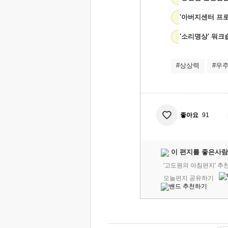
'아버지센터 프
'소리명상' 워크
#상상력
#우
좋아요
91
이 편지를 좋은사람
'고도원의 아침편지' 추
오늘편지 공유하기