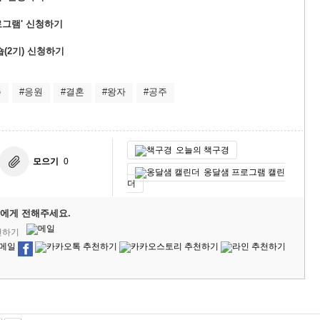
로그램' 신청하기
숍(2기) 신청하기
주
#응원
#결혼
#왕자
#공주
오늘의 책구경
모으기
0
옹달샘 프로그램 캘린
더
에게 전해주세요.
천하기