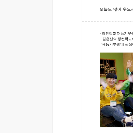
오늘도 많이 웃으
- 링컨학교 재능기부쌤
깊은산속 링컨학교의
'재능기부쌤'에 관심