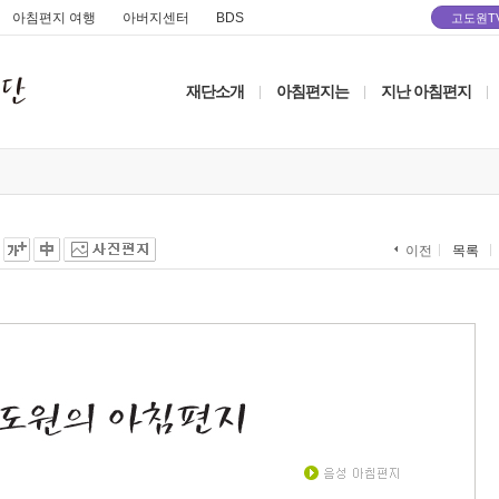
아침편지 여행
아버지센터
BDS
고도원T
재단소개
아침편지는
지난 아침편지
|
|
|
목록
이전