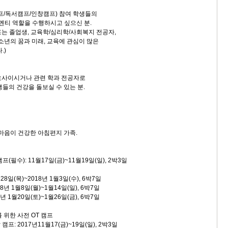
/독서캠프/인창캠프) 참여 학생들의
멘티 역할을 수행하시고 싶으신 분.
또는 졸업생, 교육학/심리학/사회복지 전공자,
년의 꿈과 미래, 교육에 관심이 많은
.)
간호사이시거나 관련 학과 전공자로
의 건강을 돌보실 수 있는 분.
 마음이 건강한 아침편지 가족.
프(필수): 11월17일(금)~11월19일(일), 2박3일
 28일(목)~2018년 1월3일(수), 6박7일
18년 1월8일(월)~1월14일(일), 6박7일
8년 1월20일(토)~1월26일(금), 6박7일
를 위한 사전 OT 캠프
프: 2017년11월17(금)~19일(일), 2박3일