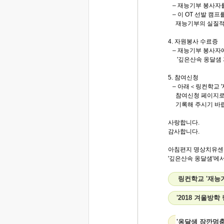
– 재능기부 봉사자를
– 이 OT 선발 캠
재능기부의 실질적인
4. 자원봉사 수료증
– 재능기부 봉사자
'깊은산속 옹달샘 
5. 참여신청
– 아래＜링컨학교 '
참여신청 페이지로 
기록해 주시기 바랍
사랑합니다.
감사합니다.
아침편지 명상치유센
'깊은산속 옹달샘'에서
링컨학교 '재능
'2018 겨울방
'옹달샘 잠깐멈춤