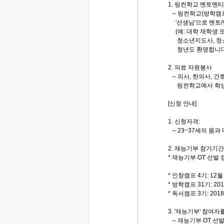
1. 링컨학교 멘토멘티
– 링컨학교(방학캠프
'선생님'으로 멘토/
(예: 대학 재학생 
청소년지도사, 청소
청년도 환영합니다
2. 의료 자원봉사
– 의사, 한의사, 
링컨학교에서 학생들
[신청 안내]
1. 신청자격:
– 23~37세의 몸과
2. 재능기부 참가기간
* 재능기부 OT 선발 캠
* 인창캠프 4기: 12월
* 방학캠프 31기: 20
* 독서캠프 3기: 201
3. '재능기부' 참여자
– 재능기부 OT 선발 캠