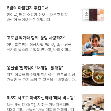
받은 이계호 교수와 함께하는 태초먹거리
8월의 아침편지 추천도서
황금변 캠프
한여름, 매미 소리가 정오를 채우고 더운
바람이 들어오는 계절입니다.
고도원 작가와 함께 '풍덩 사랑하자'
이번 북토크는 명상시집 『밥 벗』 속 문장을
작가의 목소리로 직접 만나고, 나의 삶과
관계를 잠시 돌아보는 시간입니다.
옹달샘 '말복맞이! 채개장 · 닭개장'
지친 여름을 따뜻하게 이겨낼 수 있도록 정성
가득한 두 가지 보양 한 그릇을 준비했습니다.
제3회 서초구 아버지센터배 '매너 바둑왕' 대회
오는 9월 12일(토), 서초구 아버지센터배
제3회 '매너 바둑왕' 바둑 대회를 개최합니다.