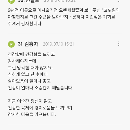
변철호
32.
2019.07.10 16:22
9년전 이곳으로 이사오기전 오랜세월즐겨 보내주신 "고도원의
아침편지를 그간 수년을 받아보지ㅏ못하다 이런젛은 기회를
주셔거 감사합니다.
김홍자
31.
2019.07.10 15:21
건강할때 건강함을 느끼고
감사해야하는데
그걸 망각할 때가 많지요.
심하게 앓고 난 후에나
살아있음이 얼마나 좋고
건강이 얼마나 소중한지 깨닫습니다.
지금 이순간 정신이 맑고
건강한 육체에 경이로움을 느껴보며
감사한 마음을 가져봅니다.