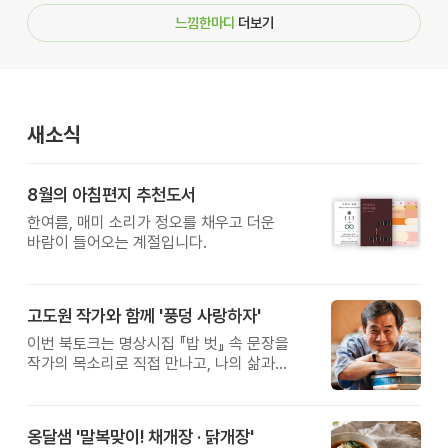
느낌한마디
더보기
새소식
8월의 아침편지 추천도서
한여름, 매미 소리가 정오를 채우고 더운
바람이 들어오는 계절입니다.
고도원 작가와 함께 '풍덩 사랑하자'
이번 북토크는 명상시집 『밥 벗』 속 문장을
작가의 목소리로 직접 만나고, 나의 삶과
관계를 잠시 돌아보는 시간입니다.
옹달샘 '말복맞이! 채개장 · 닭개장'