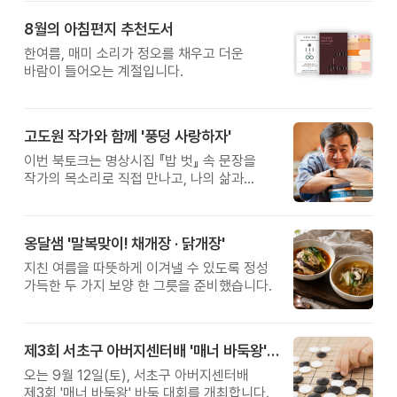
받은 이계호 교수와 함께하는 태초먹거리
8월의 아침편지 추천도서
황금변 캠프
한여름, 매미 소리가 정오를 채우고 더운
바람이 들어오는 계절입니다.
고도원 작가와 함께 '풍덩 사랑하자'
이번 북토크는 명상시집 『밥 벗』 속 문장을
작가의 목소리로 직접 만나고, 나의 삶과
관계를 잠시 돌아보는 시간입니다.
옹달샘 '말복맞이! 채개장 · 닭개장'
지친 여름을 따뜻하게 이겨낼 수 있도록 정성
가득한 두 가지 보양 한 그릇을 준비했습니다.
제3회 서초구 아버지센터배 '매너 바둑왕' 대회
오는 9월 12일(토), 서초구 아버지센터배
제3회 '매너 바둑왕' 바둑 대회를 개최합니다.