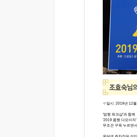
ㅇ일시: 2019년 12월1
'맘짱 워크샵'과 함께
'2019 몸짱 다모이
무조건 꾸욱 누르면서
옹달샘 주차장은 이