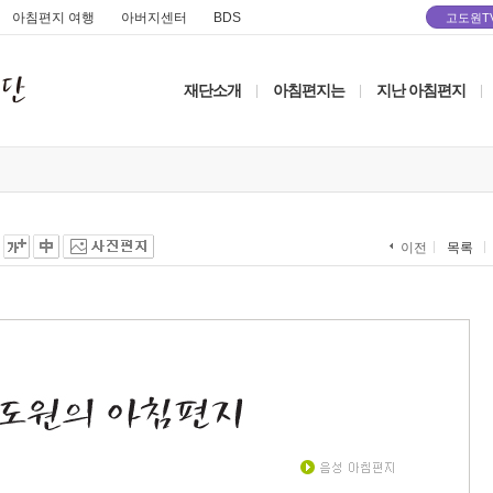
아침편지 여행
아버지센터
BDS
고도원T
재단소개
아침편지는
지난 아침편지
|
|
|
목록
이전