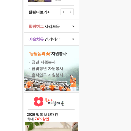
캘린더보기+
힐링허그
사감포옹
>
예술치유
걷기명상
>
'옹달샘의 꽃'
자원봉사
· 청년 자원봉사
· 금빛청년 자원봉사
· 음식연구 자원봉사
2026 말복 보양대전
최대
74%할인