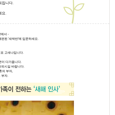
워집니다.
9/
세요.
스
10
짱에서 -
개편된 '새싹반'에 입문하세요.
크
10
대표 고새나입니다.
1
년이 다가옵니다.
10
자되시길 바랍니다.
혼의 부자,
 부자.
11
크
12