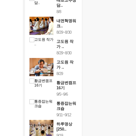
행복한가족
태초고추장
행복한가
여행
담..
여행
24~9/26
8/8
9/24~9/26
건강명상법
내면혁명워
건강명상
..
크..
스..
/9~10/10
8/29~8/30
10/9~10/10
내면혁명워
고도원 작
내면혁명
..
가 ..
크..
/17~10/18
8/29~8/30
10/17~10/18
황금변캠프
고도원 작
황금변캠
7기
가 ..
17기
/30~10/31
8/29
10/30~10/31
통증잡는워
황금변캠프
통증잡는
크숍
16기
크숍
/7~11/8
9/5~9/6
11/7~11/8
내면혁명워
통증잡는워
내면혁명
..
크숍
크..
/12~12/13
9/11~9/12
12/12~12/13
하루명상
[250..
9/19