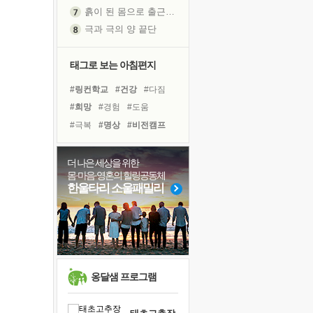
흙이 된 몸으로 출근하는 여자
극과 극의 양 끝단
내가 '나다움'을 찾는 길
피해 갈 수 없는 사건들
태그로 보는 아침편지
처음 손을 잡았던 날
#링컨학교
#건강
#다짐
꿈이 실제가 되는 것
#희망
#경험
#도움
'말 타는 법'을 먼저
#극복
#명상
#비전캠프
졸업식 사진을 보며
#친구
#삶
#힐링
아픈 아버지를 위한 공간 설계
#유튜브
#위기
#면역력
더 나은 세상을 위한
극심한 변비, 어깨결림, 수면 장애
몸·마음·영혼의 힐링공동체
#선택
#계획
#리더
보고 싶은 어머니
한울타리 소울패밀리
#바이러스
#사람
#독서
유년 시절의 부산 영도 바다
#아이들
#독서캠프
못된 꼰대들
#나눔
거울 속의 나
희망이란
'모른다'는 것
옹달샘 프로그램
귀를 열고 마음을 내어주고