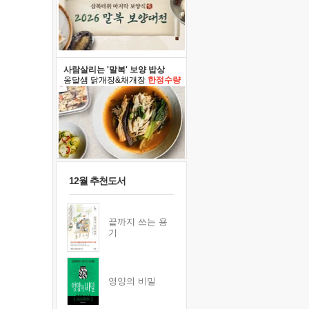
사람살리는 '말복' 보양 밥상
옹달샘 닭개장&채개장
한정수량
12월 추천도서
끝까지 쓰는 용
기
영양의 비밀