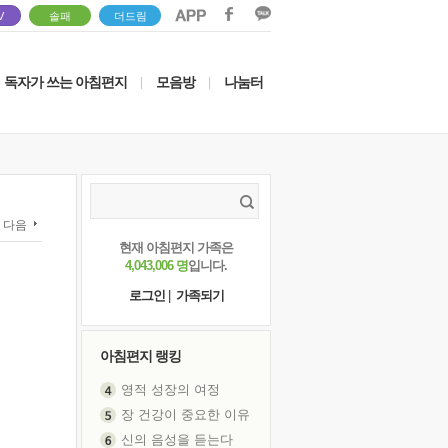
V
솔패
더드림
독자가 쓰는 아침편지
모음방
나눔터
|
|
다음
현재 아침편지 가족은
4,043,006 명
입니다.
로그인
|
가족되기
아침편지 랭킹
영적 성장의 여정
장 건강이 중요한 이유
신의 음성을 듣는다