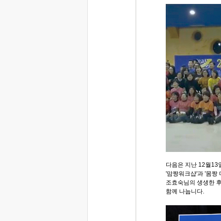
다음은 지난 12월13
'맘짱워크샵'과 '몸짱
조효숙님의 생생한 후
함께 나눕니다.