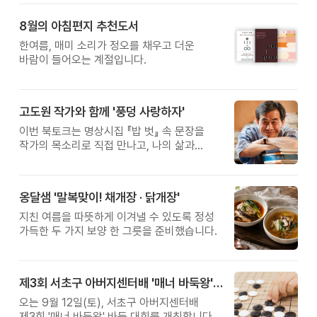
습관에서 시작됩니다. 유퀴즈에서 많은 관심을
받은 이계호 교수와 함께하는 태초먹거리
8월의 아침편지 추천도서
황금변 캠프
한여름, 매미 소리가 정오를 채우고 더운
바람이 들어오는 계절입니다.
고도원 작가와 함께 '풍덩 사랑하자'
이번 북토크는 명상시집 『밥 벗』 속 문장을
작가의 목소리로 직접 만나고, 나의 삶과
관계를 잠시 돌아보는 시간입니다.
옹달샘 '말복맞이! 채개장 · 닭개장'
지친 여름을 따뜻하게 이겨낼 수 있도록 정성
가득한 두 가지 보양 한 그릇을 준비했습니다.
제3회 서초구 아버지센터배 '매너 바둑왕' 대회
오는 9월 12일(토), 서초구 아버지센터배
제3회 '매너 바둑왕' 바둑 대회를 개최합니다.