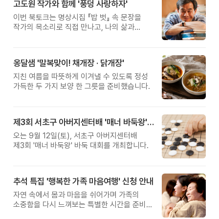
고도원 작가와 함께 '풍덩 사랑하자'
이번 북토크는 명상시집 『밥 벗』 속 문장을
작가의 목소리로 직접 만나고, 나의 삶과
관계를 잠시 돌아보는 시간입니다.
옹달샘 '말복맞이! 채개장 · 닭개장'
지친 여름을 따뜻하게 이겨낼 수 있도록 정성
가득한 두 가지 보양 한 그릇을 준비했습니다.
제3회 서초구 아버지센터배 '매너 바둑왕' 대회
오는 9월 12일(토), 서초구 아버지센터배
제3회 '매너 바둑왕' 바둑 대회를 개최합니다.
추석 특집 '행복한 가족 마음여행' 신청 안내
자연 속에서 몸과 마음을 쉬어가며 가족의
소중함을 다시 느껴보는 특별한 시간을 준비해
보세요.