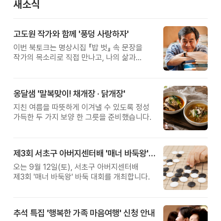
새소식
고도원 작가와 함께 '풍덩 사랑하자'
이번 북토크는 명상시집 『밥 벗』 속 문장을
작가의 목소리로 직접 만나고, 나의 삶과
관계를 잠시 돌아보는 시간입니다.
옹달샘 '말복맞이! 채개장 · 닭개장'
지친 여름을 따뜻하게 이겨낼 수 있도록 정성
가득한 두 가지 보양 한 그릇을 준비했습니다.
제3회 서초구 아버지센터배 '매너 바둑왕' 대회
오는 9월 12일(토), 서초구 아버지센터배
제3회 '매너 바둑왕' 바둑 대회를 개최합니다.
추석 특집 '행복한 가족 마음여행' 신청 안내