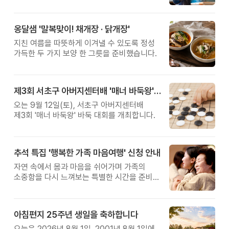
관계를 잠시 돌아보는 시간입니다.
옹달샘 '말복맞이! 채개장 · 닭개장'
지친 여름을 따뜻하게 이겨낼 수 있도록 정성
가득한 두 가지 보양 한 그릇을 준비했습니다.
제3회 서초구 아버지센터배 '매너 바둑왕' 대회
오는 9월 12일(토), 서초구 아버지센터배
제3회 '매너 바둑왕' 바둑 대회를 개최합니다.
추석 특집 '행복한 가족 마음여행' 신청 안내
자연 속에서 몸과 마음을 쉬어가며 가족의
소중함을 다시 느껴보는 특별한 시간을 준비해
보세요.
아침편지 25주년 생일을 축하합니다
오늘은 2026년 8월 1일, 2001년 8월 1일에