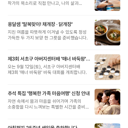
작가의 목소리로 직접 만나고, 나의 삶과
관계를 잠시 돌아보는 시간입니다.
옹달샘 '말복맞이! 채개장 · 닭개장'
지친 여름을 따뜻하게 이겨낼 수 있도록 정성
가득한 두 가지 보양 한 그릇을 준비했습니다.
제3회 서초구 아버지센터배 '매너 바둑왕' 대회
오는 9월 12일(토), 서초구 아버지센터배
제3회 '매너 바둑왕' 바둑 대회를 개최합니다.
추석 특집 '행복한 가족 마음여행' 신청 안내
자연 속에서 몸과 마음을 쉬어가며 가족의
소중함을 다시 느껴보는 특별한 시간을 준비해
보세요.
아침편지 25주년 생일을 축하합니다