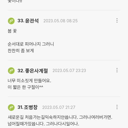
꽃이다!!
윤관석
33.
2023.05.08 08:25
봄 꽃
순서대로 피어나지 그러니
찬찬히 좀 보게
좋은사계절
32.
2023.05.07 23:23
너무 미소짓게 만들어요.
이 짧은 한 구절이^^
조병창
31.
2023.05.07 21:27
새로운길 처음가는길익숙하지안씁니다. 그러나여러버가면.
넘어질때가있씁니다. 그러나다시일어나.