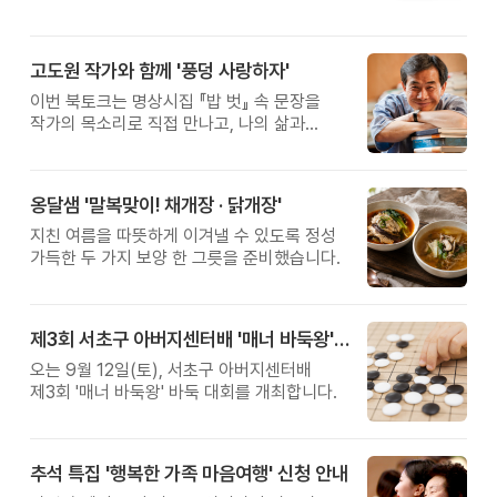
고도원 작가와 함께 '풍덩 사랑하자'
이번 북토크는 명상시집 『밥 벗』 속 문장을
작가의 목소리로 직접 만나고, 나의 삶과
관계를 잠시 돌아보는 시간입니다.
옹달샘 '말복맞이! 채개장 · 닭개장'
지친 여름을 따뜻하게 이겨낼 수 있도록 정성
가득한 두 가지 보양 한 그릇을 준비했습니다.
제3회 서초구 아버지센터배 '매너 바둑왕' 대회
오는 9월 12일(토), 서초구 아버지센터배
제3회 '매너 바둑왕' 바둑 대회를 개최합니다.
추석 특집 '행복한 가족 마음여행' 신청 안내