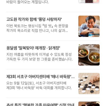
바람이 들어오는 계절입니다.
고도원 작가와 함께 '풍덩 사랑하자'
이번 북토크는 명상시집 『밥 벗』 속 문장을
작가의 목소리로 직접 만나고, 나의 삶과
관계를 잠시 돌아보는 시간입니다.
옹달샘 '말복맞이! 채개장 · 닭개장'
지친 여름을 따뜻하게 이겨낼 수 있도록 정성
가득한 두 가지 보양 한 그릇을 준비했습니다.
제3회 서초구 아버지센터배 '매너 바둑왕' 대회
오는 9월 12일(토), 서초구 아버지센터배
제3회 '매너 바둑왕' 바둑 대회를 개최합니다.
추석 특집 '행복한 가족 마음여행' 신청 안내