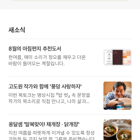
새소식
8월의 아침편지 추천도서
한여름, 매미 소리가 정오를 채우고 더운
바람이 들어오는 계절입니다.
고도원 작가와 함께 '풍덩 사랑하자'
이번 북토크는 명상시집 『밥 벗』 속 문장을
작가의 목소리로 직접 만나고, 나의 삶과
관계를 잠시 돌아보는 시간입니다.
옹달샘 '말복맞이! 채개장 · 닭개장'
지친 여름을 따뜻하게 이겨낼 수 있도록 정성
가득한 두 가지 보양 한 그릇을 준비했습니다.