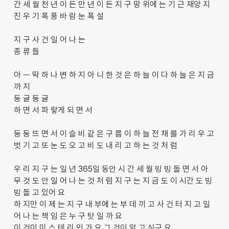
간 세 월 천 년 이 든 만 년 이 든 지 구 땅 위에 는 기 근 재앙 지
진 우 기 폭 풍 바 람 눈 폭 설
지 구 사 건 일 어 나 는
종 류 들
아 ㅡ 딱 하 나 변 하 지 아 니 한 것 은 하 늘 이 다 하 늘 은 지 금
까 지
둥 글 둥 글
하 면 서 파 랗게 되 면 서
둥 둥 뜨 면 서 이 슬 비 같 은 구 름 이 하 늘 전 채 를 가 리 우 고
벗 기 고 또 눈 도 오 고 비 도 내 리 고 하 는 것 처 럼
우 리 지 구 는 일 년 365일 동안 시 간 세 월 빙 빙 돌 면 서 아
무 것 도 안 일 어 나 는 것 처 럼 지 구 는 지 금 도 이 시간 도 빙
빙 돌 고 있어 요
하 지만 이 제 는 지 구 내 부에 는 부 데 끼 고 사 건 터 지 고 일
어 나 는 책 임 은 누 구 탓 일 까 요
이 것이 미 스 테 리 인 가 요 그 것이 알 고 싶군 요