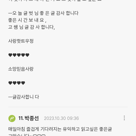
ㅡ오 늘 글 벗 님 좋 은 글 감사 합니다
좋은 시 간 보 내 요 ,
고 쌤 님 글 감 사 합니다,
사랑핫트우정
♥️♥️♥️♥️♥️
소망믿음사랑
♥️♥️♥️♥️
ㅡ글감사합니 다
박종선
11.
2023.10.30 09:36
매일아침 즐겁게 기다려지는 유익하고 읽고싶은 좋은글