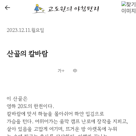
←
2023.12.11.월요일
산골의 칼바람
이 산골은
영하 20도의 한천이다.
칼바람에 맞서 하늘을 몰아쉬어 하얀 입김으로
가슴을 턴다. 여위어가는 움막 캠프 난로에 장작을 지피고,
살아 있음을 고맙게 여기며, 뜨거운 방 아랫목에 누워