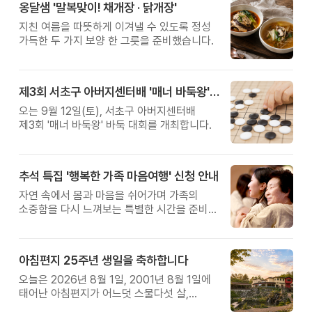
옹달샘 '말복맞이! 채개장 · 닭개장'
지친 여름을 따뜻하게 이겨낼 수 있도록 정성
가득한 두 가지 보양 한 그릇을 준비했습니다.
제3회 서초구 아버지센터배 '매너 바둑왕' 대회
오는 9월 12일(토), 서초구 아버지센터배
제3회 '매너 바둑왕' 바둑 대회를 개최합니다.
추석 특집 '행복한 가족 마음여행' 신청 안내
자연 속에서 몸과 마음을 쉬어가며 가족의
소중함을 다시 느껴보는 특별한 시간을 준비해
보세요.
아침편지 25주년 생일을 축하합니다
오늘은 2026년 8월 1일, 2001년 8월 1일에
태어난 아침편지가 어느덧 스물다섯 살,
늠름한 청년이 되었습니다.