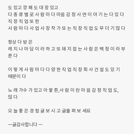
도 있고 깡 패 도 대 장 있고
다 종 류 별 로 사 람 마 다 마음 감 정 사 연 이 야 기 는 다 있 다
직 장 직 업 또 한
사 람 마 다 사 업 사 장 작 가 또 는 직 장 직 업 도 무 더 기 많 다
항상 다 방 은
레 지 나 마 담 이 라 하 고 또 돼 지 잡 는 사 람 은 백 정 이 라 부
른 다
이 렇 게 사 람 마 다 다 양 한 직 업 직 장 회 사 건 설 도 있 기
때문이 다
노 래 가수 가 있고 아 뭏 튼,사 람 이 란 마 음 감 정 직 업 도,
많 다
오 늘 좋 은 경 험 글 보 시 고 글읆 펴 보 세요
ㅡ글감사합니다 ㅡ