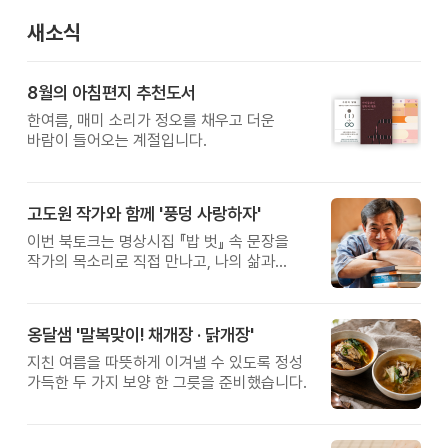
새소식
8월의 아침편지 추천도서
한여름, 매미 소리가 정오를 채우고 더운
바람이 들어오는 계절입니다.
고도원 작가와 함께 '풍덩 사랑하자'
이번 북토크는 명상시집 『밥 벗』 속 문장을
작가의 목소리로 직접 만나고, 나의 삶과
관계를 잠시 돌아보는 시간입니다.
옹달샘 '말복맞이! 채개장 · 닭개장'
지친 여름을 따뜻하게 이겨낼 수 있도록 정성
가득한 두 가지 보양 한 그릇을 준비했습니다.