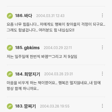
바다
186.
2004.03.31 12:43
요즘 너무 힘듭니다.. 저에게도 행복이 찾아올지 걱정이 되구요..
그래도 힘낼겁니다.. 여러분도 힘 내십십오!!
gbkims
185.
2004.03.29 22:11
저는 일주일에 한번씩 봐염^^그리고 저 9살임
희망지기
184.
2004.03.28 23:31
마음을 비우게 하는 책이였어요.. 행복은 멀지않네요..내 맘에
항상 함께 하니까요..
깜찌기
183.
2004.03.28 19:55