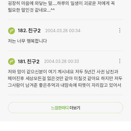
굉장히 마음에 와닿는 말....하루의 일생이 괴로운 저에게 꼭
필요한 말인것 같네요...^^
친구2
182.
2004.03.28 00:34
저는 너무 행복합니다
친구2
181.
2004.03.28 00:33
저와 맘이 같으신분이 여기 계시네요 저두 5년간 사귄 남친과
헤어진후 세상모든걸 잃은것만 같아 미칠것 같아요 하지만 저두
그사람이 남겨준 좋은추억과 내맘속에 따뜻이 자리잡고 있어서
느낌한마디
더보기