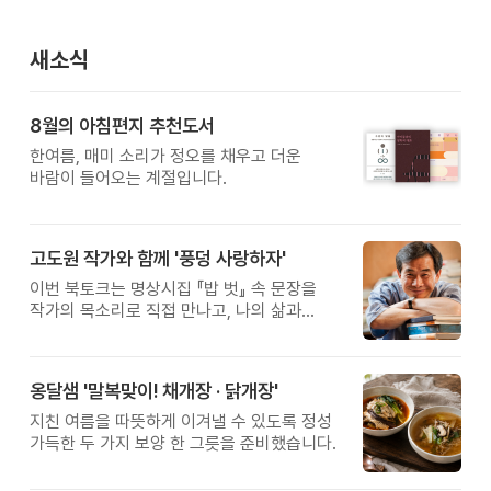
새소식
8월의 아침편지 추천도서
한여름, 매미 소리가 정오를 채우고 더운
바람이 들어오는 계절입니다.
고도원 작가와 함께 '풍덩 사랑하자'
이번 북토크는 명상시집 『밥 벗』 속 문장을
작가의 목소리로 직접 만나고, 나의 삶과
관계를 잠시 돌아보는 시간입니다.
옹달샘 '말복맞이! 채개장 · 닭개장'
지친 여름을 따뜻하게 이겨낼 수 있도록 정성
가득한 두 가지 보양 한 그릇을 준비했습니다.