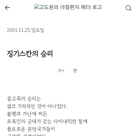
←
2001.11.25.일요일
징기스칸의 승리
몽고족의 승리는
결코 기적적인 것이 아니었다.
불행과 가난에 찌든
유목민의 군대가 갖는 다이내믹한 힘에
풍요로운 문명국가들이