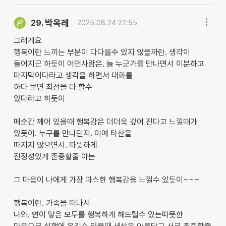
박옥레
29.
2025.08.24 22:55
그러게요
행복이란 느끼는 부분이 다다를수 있지 않을까란. 생각이
들어지곤 하듯이 어떤사람은. 늘 누군가를 만나면서 이분하고
마지막이다라고 생각을 하면서 대화를
하다 보면 최선을 다 할수
있다라고 하듯이
매순간 께어 있을때 행복감은 더더욱 깊어 진다고 느낄때가
있듯이. 누구를 만나던지. 이예 타산을
따지지 않으면서. 따뜻하게
진정성있게 존중할줄 아는
그 마음이 나에게 가장 따스한 행복감을 느낄수 있듯이~~~
행복이란. 가족을 떠나서
나와. 연이 닿은 모두를 행복하게 해드릴수 있는따뜻한