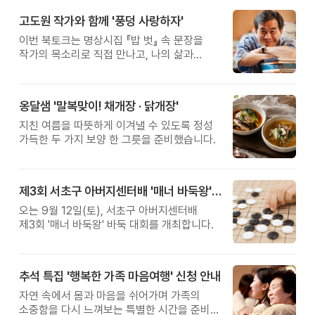
고도원 작가와 함께 '풍덩 사랑하자'
이번 북토크는 명상시집 『밥 벗』 속 문장을
작가의 목소리로 직접 만나고, 나의 삶과
관계를 잠시 돌아보는 시간입니다.
옹달샘 '말복맞이! 채개장 · 닭개장'
지친 여름을 따뜻하게 이겨낼 수 있도록 정성
가득한 두 가지 보양 한 그릇을 준비했습니다.
제3회 서초구 아버지센터배 '매너 바둑왕' 대회
오는 9월 12일(토), 서초구 아버지센터배
제3회 '매너 바둑왕' 바둑 대회를 개최합니다.
추석 특집 '행복한 가족 마음여행' 신청 안내
자연 속에서 몸과 마음을 쉬어가며 가족의
소중함을 다시 느껴보는 특별한 시간을 준비해