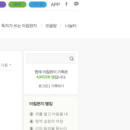
V
솔패
더드림
독자가 쓰는 아침편지
|
모음방
|
나눔터
다음
현재 아침편지 가족은
4,043,036 명
입니다.
|
로그인
가족되기
아침편지 랭킹
귀를 열고 마음을 내어주고
영적 성장의 여정
신의 음성을 듣는다