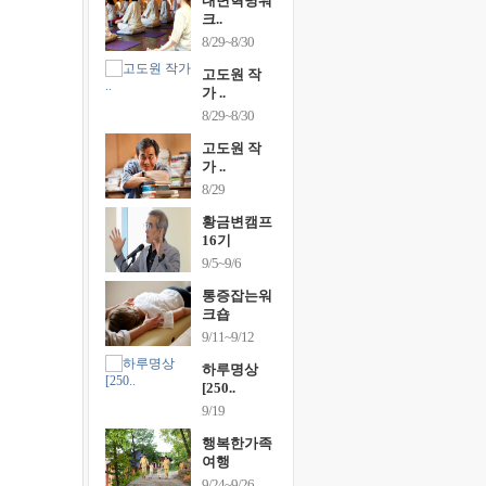
건강명상법
내면혁명워
건강명상
..
크..
스..
/9~10/10
8/29~8/30
10/9~10/10
내면혁명워
고도원 작
내면혁명
..
가 ..
크..
/17~10/18
8/29~8/30
10/17~10/18
황금변캠프
고도원 작
황금변캠
7기
가 ..
17기
/30~10/31
8/29
10/30~10/31
통증잡는워
황금변캠프
통증잡는
크숍
16기
크숍
/7~11/8
9/5~9/6
11/7~11/8
내면혁명워
통증잡는워
내면혁명
..
크숍
크..
/12~12/13
9/11~9/12
12/12~12/13
하루명상
[250..
9/19
행복한가족
여행
9/24~9/26