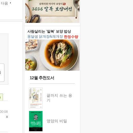
다음
사람살리는 '말복' 보양 밥상
옹달샘 닭개장&채개장
한정수량
12월 추천도서
끝까지 쓰는 용
)
기
00:08
영양의 비밀