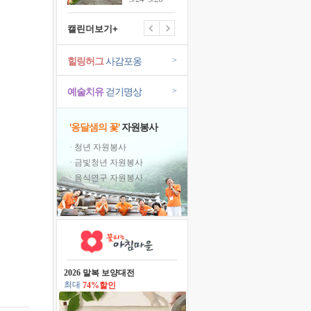
캘린더보기+
힐링허그
사감포옹
>
예술치유
걷기명상
>
'옹달샘의 꽃'
자원봉사
· 청년 자원봉사
· 금빛청년 자원봉사
· 음식연구 자원봉사
2026 말복 보양대전
최대
74%할인