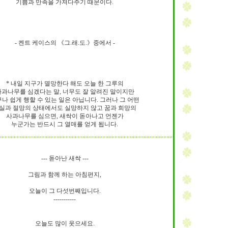
기쁨과 만족을 가져다주기 때문이다.
스
10
- 켄트 케이스의 《그.래.도.》중에서 -
크
10
1
* 내일 지구가 멸망한다 해도 오늘 한 그루의
10
사과나무를 심겠다는 말, 너무도 잘 알려진 말이지만
나 쉽게 행할 수 있는 일은 아닙니다. 그러나 그 어떤
실과 절망의 상태에서도 실망하지 않고 꿈과 희망의
사과나무를 심으면, 새싹이 돋아나고 언젠가
11
누군가는 반드시 그 열매를 얻게 됩니다.
크
12
--- 돋아난 새싹 ---
그림과 함께 하는 아침편지,
오늘이 그 다섯번째입니다.
-----------
오늘도 많이 웃으세요.