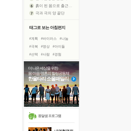
흙이 된 몸으로 출근하는 여자
극과 극의 양 끝단
내가 '나다움'을 찾는 길
태그로 보는 아침편지
피해 갈 수 없는 사건들
처음 손을 잡았던 날
#계획
#바이러스
#나눔
꿈이 실제가 되는 것
#극복
#명상
#아이들
'말 타는 법'을 먼저
#선택
#사람
#경험
졸업식 사진을 보며
#독서
#면역력
#삶
극심한 변비, 어깨결림, 수면 장애
더 나은 세상을 위한
#도움
#힐링
#희망
아픈 아버지를 위한 공간 설계
몸·마음·영혼의 힐링공동체
#리더
#유튜브
#다짐
한울타리 소울패밀리
슬럼프
#링컨학교
보고 싶은 어머니
#독서캠프
유년 시절의 부산 영도 바다
#건강
#친구
#위기
못된 꼰대들
#비전캠프
너무 황홀한 꽃들이여!
희망이란
옹달샘 프로그램
'모른다'는 것