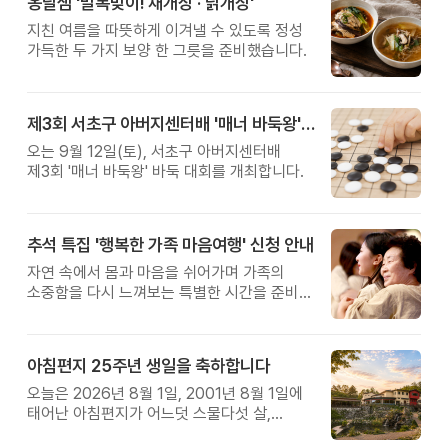
옹달샘 '말복맞이! 채개장 · 닭개장'
지친 여름을 따뜻하게 이겨낼 수 있도록 정성
가득한 두 가지 보양 한 그릇을 준비했습니다.
제3회 서초구 아버지센터배 '매너 바둑왕' 대회
오는 9월 12일(토), 서초구 아버지센터배
제3회 '매너 바둑왕' 바둑 대회를 개최합니다.
추석 특집 '행복한 가족 마음여행' 신청 안내
자연 속에서 몸과 마음을 쉬어가며 가족의
소중함을 다시 느껴보는 특별한 시간을 준비해
보세요.
아침편지 25주년 생일을 축하합니다
오늘은 2026년 8월 1일, 2001년 8월 1일에
태어난 아침편지가 어느덧 스물다섯 살,
늠름한 청년이 되었습니다.