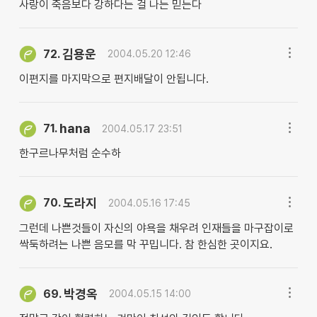
사랑이 죽음보다 강하다는 걸 나는 믿는다
김용운
72.
2004.05.20 12:46
이편지를 마지막으로 편지배달이 안됩니다.
hana
71.
2004.05.17 23:51
한구르나무처럼 순수하
도라지
70.
2004.05.16 17:45
그런데 나쁜것들이 자신의 야욕을 채우려 인재들을 마구잡이로
싹둑하려는 나쁜 음모를 막 꾸밉니다. 참 한심한 곳이지요.
박경옥
69.
2004.05.15 14:00