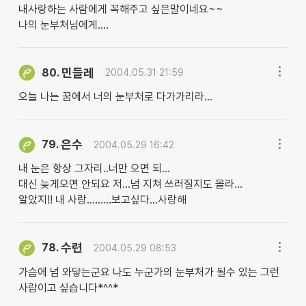
내사랑하는 사람에게 꼭해주고 싶은말이네요~~
나의 눈부처님에게....
민들레
80.
2004.05.31 21:59
오늘 나는 꿈에서 너의 눈부처로 다가가리라...
은수
79.
2004.05.29 16:42
내 눈은 항상 그자리..너만 오면 되...
대신 늦게오면 안되요 저...넘 지쳐 쓰러질지도 몰라...
알았지!! 내 사랑.........보고싶다...사랑해
수련
78.
2004.05.29 08:53
가슴에 넘 와닿는군요 나도 누군가의 눈부처가 될수 있는 그런
사람이고 싶습니다*^^*