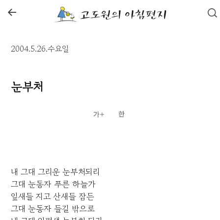
←
2004.5.26.수요일
눈부처
내 그대 그리운 눈부처되리
그대 눈동자 푸른 하늘가
잎새들 지고 산새들 잠든
그대 눈동자 들길 밖으로