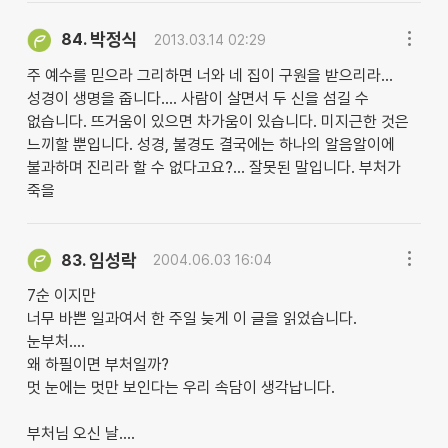
박정식
84.
2013.03.14 02:29
주 예수를 믿으라 그리하면 너와 네 집이 구원을 받으리라...
성경이 생명을 줍니다.... 사람이 살면서 두 신을 섬길 수
없습니다. 뜨거움이 있으면 차가움이 있습니다. 미지근한 것은
느끼할 뿐입니다. 성경, 불경도 결국에는 하나의 알음알이에
불과하며 진리라 할 수 없다고요?... 잘못된 말입니다. 부처가
죽을
임성락
83.
2004.06.03 16:04
7순 이지만
너무 바쁜 일과여서 한 주일 늦게 이 글을 읽었습니다.
눈부처....
왜 하필이면 부처일까?
멋 눈에는 멋만 보인다는 우리 속담이 생각납니다.
부처님 오신 날....