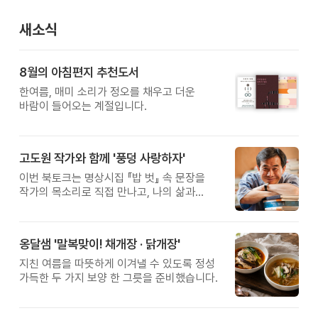
새소식
8월의 아침편지 추천도서
한여름, 매미 소리가 정오를 채우고 더운
바람이 들어오는 계절입니다.
고도원 작가와 함께 '풍덩 사랑하자'
이번 북토크는 명상시집 『밥 벗』 속 문장을
작가의 목소리로 직접 만나고, 나의 삶과
관계를 잠시 돌아보는 시간입니다.
옹달샘 '말복맞이! 채개장 · 닭개장'
지친 여름을 따뜻하게 이겨낼 수 있도록 정성
가득한 두 가지 보양 한 그릇을 준비했습니다.