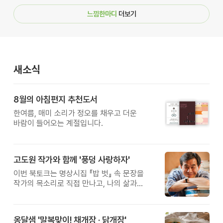
느낌한마디
더보기
새소식
8월의 아침편지 추천도서
한여름, 매미 소리가 정오를 채우고 더운
바람이 들어오는 계절입니다.
고도원 작가와 함께 '풍덩 사랑하자'
이번 북토크는 명상시집 『밥 벗』 속 문장을
작가의 목소리로 직접 만나고, 나의 삶과
관계를 잠시 돌아보는 시간입니다.
옹달샘 '말복맞이! 채개장 · 닭개장'