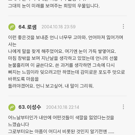
그대의 눈이 미래를 보여주는 희망의 우물입니다.
로샘
64.
2004.10.18 23:59
이런 좋은것을 보내준 언니 너무무 고마와. 언어마져 잃어가며
사는
나에게 말을 찾게 해주었어요. 여기엔 눈이 가득 쌓옇어요.
마침 창밖을 보며 지난날을 생각하고 있었는데 언니의 선물
눈물흘리며 이 글쓴다오. 쓴 과거를 생각하면 그속에 다시
빠지는 느낌이라 잊으려고만 하였는데 감미로운 포도주 맛으로
바뀌도록 마음을
돌려야겠어요. 언니 보고싶어. 내 말이 그리워.
이성수
63.
2004.10.18 22:14
어느날부터인가 내안에 어떤것들이 색깔을 잃었다는것을
느꼈습니다
그로부터오는 아픔이 어디서 비롯돤 것인지 알기전엔 .....