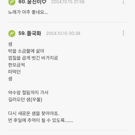
윤진이♡
60.
2004.10.15 21:58
노래가 아주 좋네요...
들국화
59.
2004.10.15 00:38
샘
박을 소금물에 삶아
껍질을 곱게 벗긴 바가지로
한모금씩
떠먹던
샘
약수암 절밑까지 가서
길러오던 샘(우물)
다시 새로운 샘을 찾아야죠.
먼 후일에 추억이 될 수 있도록.......