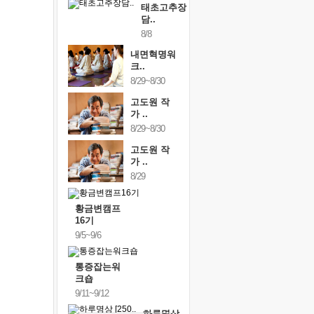
태초고추장
담..
8/8
내면혁명워
크..
8/29~8/30
고도원 작
가 ..
8/29~8/30
고도원 작
가 ..
8/29
황금변캠프
16기
9/5~9/6
통증잡는워
크숍
9/11~9/12
하루명상