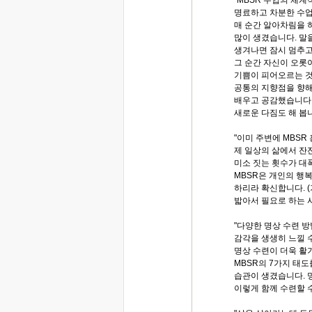
명료하고 차분한 수업
매 순간 알아차림을 
많이 생겼습니다. 말
생겨나면 잠시 멈추고
그 순간 자신이 오롯
기쁨이 피어오르는 것
공통의 지향점을 향해
배우고 공감했습니다.
새로운 다짐도 해 봅니
"이미 주변에 MBSR
제 일상의 삶에서 잔
미소 짓는 횟수가 대
MBSR은 개인의 행
하리라 확신합니다. (
밟아서 필요로 하는 사
"다양한 명상 수련 
감각을 생생히 느낄 수
명상 수련이 더욱 활
MBSR의 7가지 태
습관이 생겼습니다. 
이렇게 함께 수련할 