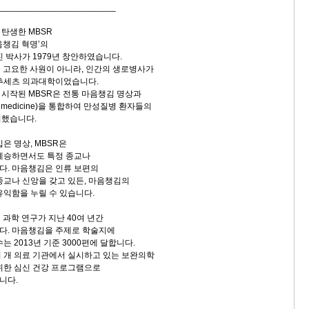
________________________
탄생한 MBSR
음챙김 혁명’의
 박사가 1979년 창안하였습니다.
은 고요한 사원이 아니라, 인간의 생로병사가
사추세츠 의과대학이었습니다.
시작된 MBSR은 전통 마음챙김 명상과
y medicine)을 통합하여 만성질병 환자들의
여했습니다.
은 명상, MBSR은
계승하면서도 특정 종교나
다. 마음챙김은 인류 보편의
종교나 신앙을 갖고 있든, 마음챙김의
유익함을 누릴 수 있습니다.
 과학 연구가 지난 40여 년간
다. 마음챙김을 주제로 학술지에
는 2013년 기준 3000편에 달합니다.
여 개 의료 기관에서 실시하고 있는 보완의학
위한 심신 건강 프로그램으로
니다.