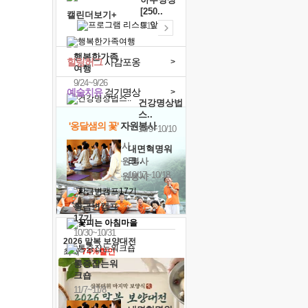
[250..
캘린더보기+
9/19
행복한가족
힐링허그
사감포옹
>
여행
9/24~9/26
예술치유
걷기명상
>
건강명상법
스..
'옹달샘의 꽃'
자원봉사
10/9~10/10
· 청년 자원봉사
내면혁명워
크..
· 금빛청년 자원봉사
10/17~10/18
· 음식연구 자원봉사
황금변캠프
17기
10/30~10/31
2026 말복 보양대전
최대
74%할인
통증잡는워
크숍
11/7~11/8