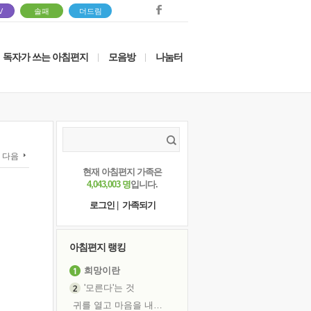
V
솔패
더드림
독자가 쓰는 아침편지
모음방
나눔터
|
|
다음
현재 아침편지 가족은
4,043,003 명
입니다.
로그인
|
가족되기
아침편지 랭킹
희망이란
'모른다'는 것
귀를 열고 마음을 내어주고