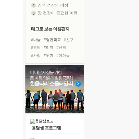
영적 성장의 여정
장 건강이 중요한 이유
신의 음성을 듣는다
흙이 된 몸으로 출근하는 여자
태그로 보는 아침편지
극과 극의 양 끝단
#나눔
#링컨학교
#친구
내가 '나다움'을 찾는 길
#경험
#리더
#선택
피해 갈 수 없는 사건들
#사람
#위기
#아이들
처음 손을 잡았던 날
#삶
#건강
#유튜브
꿈이 실제가 되는 것
#면역력
#비전캠프
더 나은 세상을 위한
'말 타는 법'을 먼저
몸·마음·영혼의 힐링공동체
#명상
#다짐
#독서
졸업식 사진을 보며
한울타리 소울패밀리
#바이러스
#극복
#힐링
아픈 아버지를 위한 공간 설계
#도움
#독서캠프
#희망
극심한 변비, 어깨결림, 수면 장애
#계획
보고 싶은 어머니
유년 시절의 부산 영도 바다
못된 꼰대들
옹달샘 프로그램
거울 속의 나