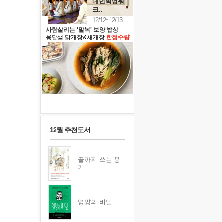
내면혁명워
크..
12/12~12/13
사람살리는 '말복' 보양 밥상
옹달샘 닭개장&채개장
한정수량
12월 추천도서
끝까지 쓰는 용
기
영양의 비밀