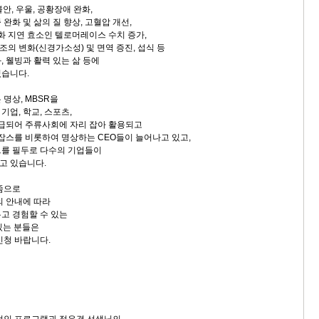
불안, 우울, 공황장애 완화,
완화 및 삶의 질 향상, 고혈압 개선,
노화 지연 효소인 텔로머레이스 수치 증가,
구조의 변화(신경가소성) 및 면역 증진, 섭식 등
 웰빙과 활력 있는 삶 등에
졌습니다.
명상, MBSR을
업, 학교, 스포츠,
보급되어 주류사회에 자리 잡아 활용되고
 잡스를 비롯하여 명상하는 CEO들이 늘어나고 있고,
트를 필두로 다수의 기업들이
고 있습니다.
줌으로
의 안내에 따라
고 경험할 수 있는
있는 분들은
신청 바랍니다.
계적인 프로그램과 정유경 선생님의