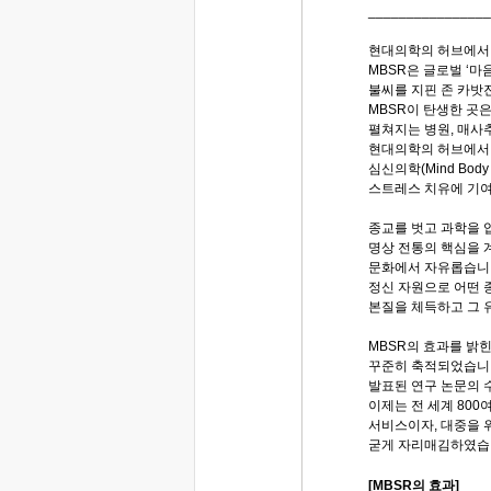
________________
현대의학의 허브에서 
MBSR은 글로벌 ‘마
불씨를 지핀 존 카밧진
MBSR이 탄생한 곳
펼쳐지는 병원, 매
현대의학의 허브에서 
심신의학(Mind Bod
스트레스 치유에 기
종교를 벗고 과학을 입
명상 전통의 핵심을 
문화에서 자유롭습니
정신 자원으로 어떤 
본질을 체득하고 그 
MBSR의 효과를 밝힌
꾸준히 축적되었습니
발표된 연구 논문의 수
이제는 전 세계 800
서비스이자, 대중을 
굳게 자리매김하였습
[MBSR의 효과]