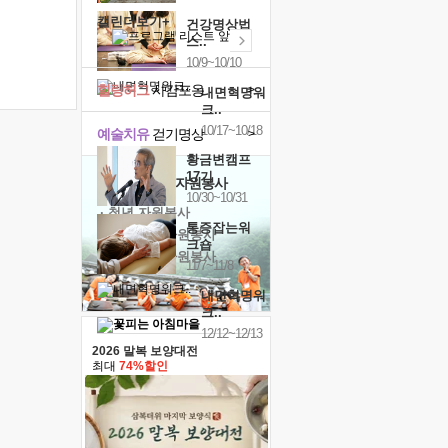
캘린더보기+
건강명상법
스..
10/9~10/10
힐링허그
사감포옹
>
내면혁명워
크..
10/17~10/18
예술치유
걷기명상
>
황금변캠프
17기
'옹달샘의 꽃'
자원봉사
10/30~10/31
· 청년 자원봉사
통증잡는워
· 금빛청년 자원봉사
크숍
· 음식연구 자원봉사
11/7~11/8
내면혁명워
크..
12/12~12/13
2026 말복 보양대전
최대
74%할인