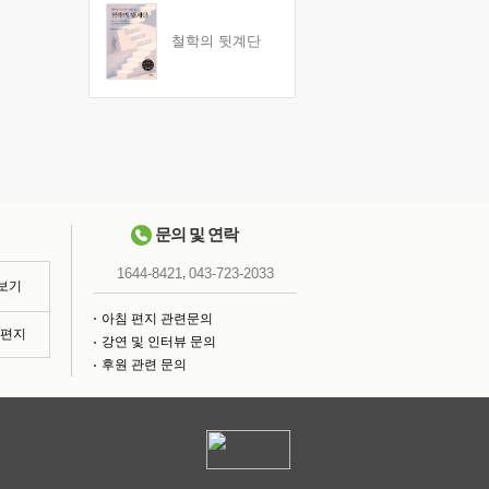
철학의 뒷계단
문의 및 연락
,
1644-8421
043-723-2033
 보기
아침 편지 관련문의
침편지
강연 및 인터뷰 문의
후원 관련 문의