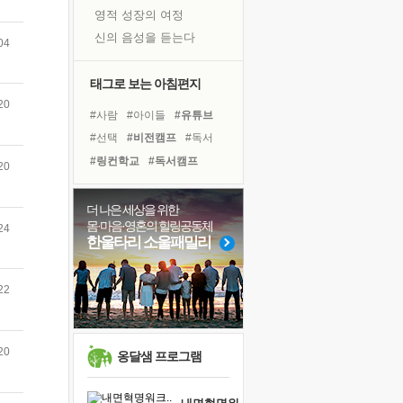
영적 성장의 여정
신의 음성을 듣는다
04
흙이 된 몸으로 출근하는 여자
극과 극의 양 끝단
태그로 보는 아침편지
내가 '나다움'을 찾는 길
20
#사람
#아이들
#유튜브
피해 갈 수 없는 사건들
#선택
#비전캠프
#독서
처음 손을 잡았던 날
#링컨학교
#독서캠프
20
꿈이 실제가 되는 것
#리더
#위기
#경험
'말 타는 법'을 먼저
#다짐
#면역력
#희망
더 나은 세상을 위한
졸업식 사진을 보며
몸·마음·영혼의 힐링공동체
24
#명상
#힐링
#삶
#극복
극심한 변비, 어깨결림, 수면 장애
한울타리 소울패밀리
#친구
#계획
#바이러스
아픈 아버지를 위한 공간 설계
#건강
#도움
#나눔
슬럼프
22
보고 싶은 어머니
유년 시절의 부산 영도 바다
20
못된 꼰대들
옹달샘 프로그램
너무 황홀한 꽃들이여!