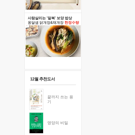
사람살리는 '말복' 보양 밥상
옹달샘 닭개장&채개장
한정수량
12월 추천도서
끝까지 쓰는 용
기
영양의 비밀