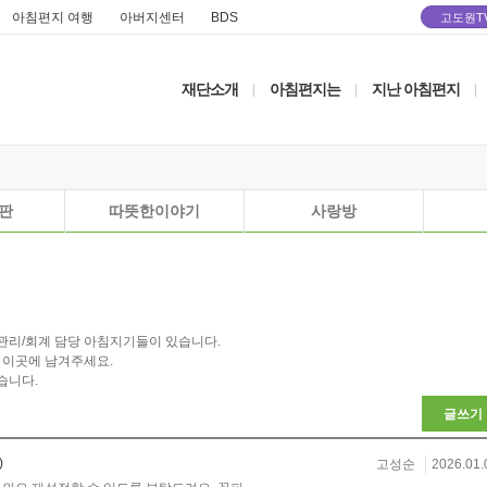
아침편지 여행
아버지센터
BDS
고도원T
재단소개
아침편지는
지난 아침편지
|
|
|
판
따뜻한이야기
사랑방
관리/회계 담당 아침지기들이 있습니다.
 이곳에 남겨주세요.
습니다.
글쓰기
)
고성순
2026.01.