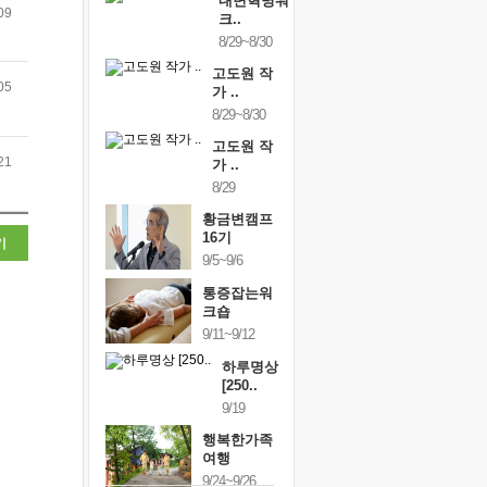
내면혁명워
09
크..
8/29~8/30
고도원 작
05
가 ..
8/29~8/30
고도원 작
21
가 ..
8/29
황금변캠프
16기
기
9/5~9/6
통증잡는워
크숍
9/11~9/12
하루명상
[250..
9/19
행복한가족
여행
9/24~9/26