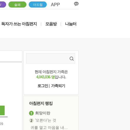
V
솔패
더드림
독자가 쓰는 아침편지
모음방
나눔터
|
|
현재 아침편지 가족은
4,043,036 명
입니다.
로그인
|
가족되기
아침편지 랭킹
희망이란
'모른다'는 것
09
귀를 열고 마음을 내어주고