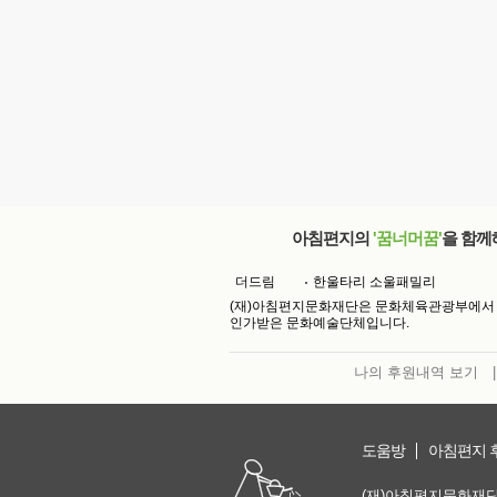
아침편지의
'꿈너머꿈'
을 함께
더드림
한울타리 소울패밀리
(재)아침편지문화재단은 문화체육관광부에서
인가받은 문화예술단체입니다.
나의 후원내역 보기
|
도움방
아침편지 
(재)아침편지문화재단 | 