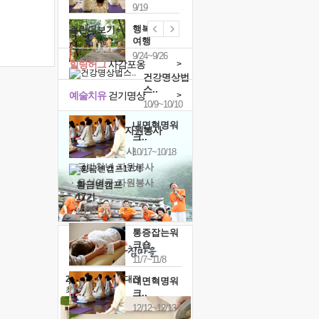
9/19
행복한가족
캘린더보기+
여행
9/24~9/26
힐링허그
사감포옹
>
건강명상법
스..
예술치유
걷기명상
>
10/9~10/10
내면혁명워
'옹달샘의 꽃'
자원봉사
크..
· 청년 자원봉사
10/17~10/18
· 금빛청년 자원봉사
· 음식연구 자원봉사
황금변캠프
17기
10/30~10/31
통증잡는워
크숍
11/7~11/8
2026 말복 보양대전
내면혁명워
최대
74%할인
크..
12/12~12/13