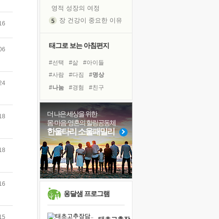
영적 성장의 여정
장 건강이 중요한 이유
16
신의 음성을 듣는다
흙이 된 몸으로 출근하는 여자
태그로 보는 아침편지
06
극과 극의 양 끝단
#선택
#삶
#아이들
내가 '나다움'을 찾는 길
#사람
#다짐
#명상
피해 갈 수 없는 사건들
24
#나눔
#경험
#친구
처음 손을 잡았던 날
#힐링
#극복
#면역력
꿈이 실제가 되는 것
#계획
#독서캠프
#위기
더 나은 세상을 위한
18
'말 타는 법'을 먼저
몸·마음·영혼의 힐링공동체
#비전캠프
#링컨학교
아픈 아버지를 위한 공간 설계
한울타리 소울패밀리
#도움
#희망
#유튜브
졸업식 사진을 보며
#리더
#건강
#독서
18
극심한 변비, 어깨결림, 수면 장애
#바이러스
보고 싶은 어머니
마음이 멈춰 버린 곳
16
유년 시절의 부산 영도 바다
옹달샘 프로그램
못된 꼰대들
15