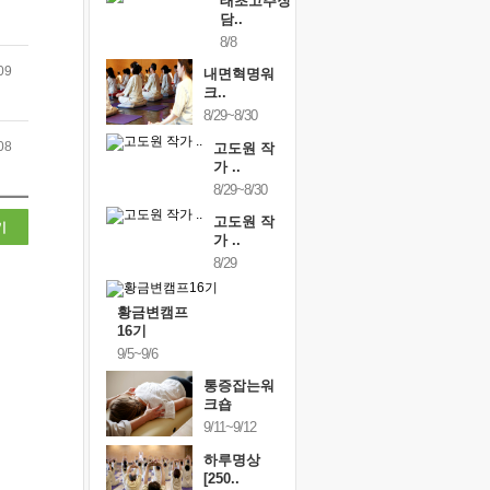
태초고추장
담..
8/8
09
내면혁명워
크..
8/29~8/30
08
고도원 작
가 ..
8/29~8/30
고도원 작
기
가 ..
8/29
황금변캠프
16기
9/5~9/6
통증잡는워
크숍
9/11~9/12
하루명상
[250..