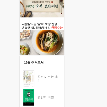
사람살리는 '말복' 보양 밥상
옹달샘 닭개장&채개장
한정수량
12월 추천도서
끝까지 쓰는 용
기
영양의 비밀