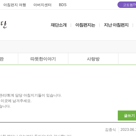
아침편지 여행
아버지센터
BDS
고도원T
재단소개
아침편지는
지난 아침편지
|
|
|
판
따뜻한이야기
사랑방
관리/회계 담당 아침지기들이 있습니다.
 이곳에 남겨주세요.
습니다.
글쓰기
김종식
2023.06.