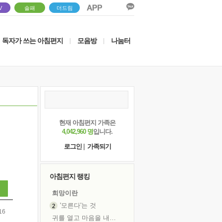
V
솔패
더드림
독자가 쓰는 아침편지
모음방
나눔터
|
|
현재 아침편지 가족은
4,042,960 명
입니다.
로그인
|
가족되기
아침편지 랭킹
희망이란
'모른다'는 것
16
귀를 열고 마음을 내어주고