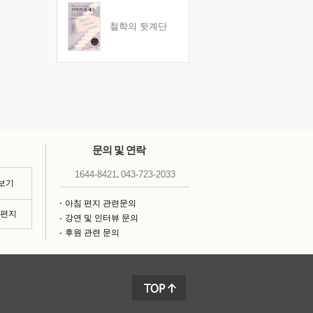
철학의 뒷계단
문의 및 연락
,
1644-8421
043-723-2033
 보기
아침 편지 관련문의
침편지
강연 및 인터뷰 문의
후원 관련 문의