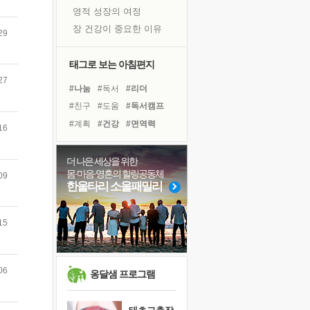
영적 성장의 여정
장 건강이 중요한 이유
29
신의 음성을 듣는다
흙이 된 몸으로 출근하는 여자
태그로 보는 아침편지
극과 극의 양 끝단
27
#나눔
#독서
#리더
내가 '나다움'을 찾는 길
#친구
#도움
#독서캠프
피해 갈 수 없는 사건들
#계획
#건강
#면역력
16
처음 손을 잡았던 날
#희망
#삶
#극복
꿈이 실제가 되는 것
#아이들
#바이러스
더 나은 세상을 위한
'말 타는 법'을 먼저
몸·마음·영혼의 힐링공동체
09
#위기
#경험
#사람
졸업식 사진을 보며
한울타리 소울패밀리
#유튜브
#링컨학교
극심한 변비, 어깨결림, 수면 장애
#명상
#다짐
#비전캠프
아픈 아버지를 위한 공간 설계
15
#힐링
#선택
보고 싶은 어머니
유년 시절의 부산 영도 바다
06
못된 꼰대들
옹달샘 프로그램
거울 속의 나