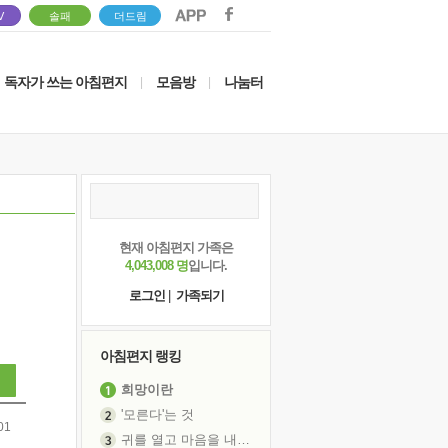
V
솔패
더드림
독자가 쓰는 아침편지
모음방
나눔터
|
|
현재 아침편지 가족은
4,043,008 명
입니다.
로그인
|
가족되기
아침편지 랭킹
희망이란
'모른다'는 것
01
귀를 열고 마음을 내어주고