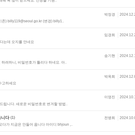
새해 복 많이 받으세요. 건승을 기원..
박정경
2024.12.
y119@seoul.go.kr (변경) billy1..
임경희
2024.12.
낸다는데 오지를 안네요
송기현
2024.12.
하려하니, 비밀번호가 틀리다 하네요. 아..
박옥희
2024.12.
 수고하세요
이영진
2024.10.
립니다. 새로운 비밀번호로 변겨할 방법..
옵니다
(1)
전병희
2024.10.
 지금은 안들어 옵니다 아이디 bhjoun ,..