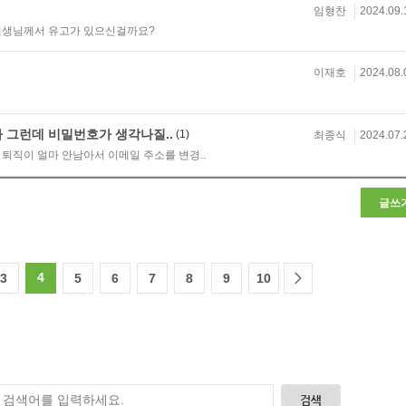
임형찬
2024.09.
선생님께서 유고가 있으신걸까요?
이재호
2024.08.
 그런데 비밀번호가 생각나질..
(1)
최종식
2024.07.
퇴직이 얼마 안남아서 이메일 주소를 변경..
글쓰
4
3
5
6
7
8
9
10