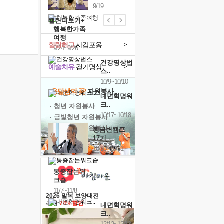
9/19
캘린더보기+
행복한가족
여행
힐링허그
사감포옹
>
9/24~9/26
건강명상법
예술치유
걷기명상
>
스..
10/9~10/10
'옹달샘의 꽃'
자원봉사
내면혁명워
크..
· 청년 자원봉사
10/17~10/18
· 금빛청년 자원봉사
· 음식연구 자원봉사
황금변캠프
17기
10/30~10/31
통증잡는워
크숍
11/7~11/8
2026 말복 보양대전
최대
74%할인
내면혁명워
크..