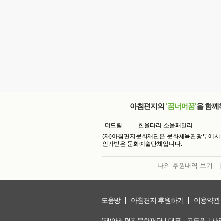
아침편지의
'꿈너머꿈'
을 함께
더드림
한울타리 소울패밀리
(재)아침편지문화재단은 문화체육관광부에서
인가받은 문화예술단체입니다.
나의 후원내역 보기
|
도움방
아침편지 후원하기
이용약관
(재)아침편지문화재단 | 대표 : 고도원 | 사업자