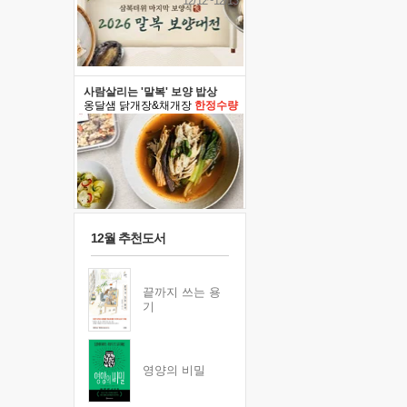
12/12~12/13
사람살리는 '말복' 보양 밥상
옹달샘 닭개장&채개장
한정수량
12월 추천도서
끝까지 쓰는 용
기
영양의 비밀