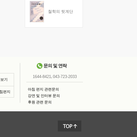
철학의 뒷계단
문의 및 연락
,
1644-8421
043-723-2033
 보기
아침 편지 관련문의
아침편지
강연 및 인터뷰 문의
후원 관련 문의