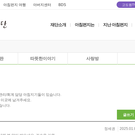
아침편지 여행
아버지센터
BDS
고도원T
재단소개
아침편지는
지난 아침편지
|
|
|
판
따뜻한이야기
사랑방
관리/회계 담당 아침지기들이 있습니다.
 이곳에 남겨주세요.
습니다.
글쓰기
정세권
2025.01.