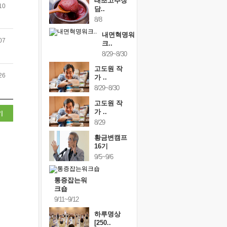
태초고추장
10
담..
8/8
내면혁명워
07
크..
8/29~8/30
고도원 작
26
가 ..
8/29~8/30
고도원 작
가 ..
기
8/29
황금변캠프
16기
9/5~9/6
통증잡는워
크숍
9/11~9/12
하루명상
[250..