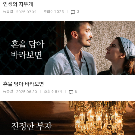
인생의 지우개
등록일
조회수
1,023
3
2025.07.02
|
|
혼을 담아 바라보면
등록일
조회수
874
5
2025.06.30
|
|