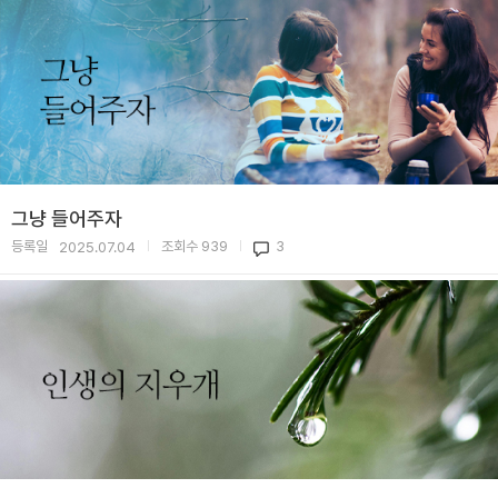
그냥 들어주자
등록일
조회수
939
3
2025.07.04
|
|