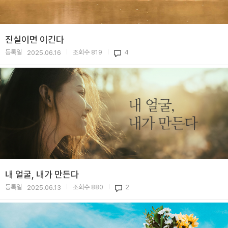
진실이면 이긴다
등록일
조회수
819
4
2025.06.16
|
|
내 얼굴, 내가 만든다
등록일
조회수
880
2
2025.06.13
|
|