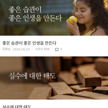
좋은 습관이 좋은 인생을 만든다
등록일
조회수
898
3
2025.06.23
|
|
실수에 대한 태도