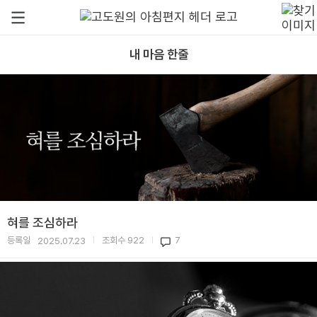
내 마음 한줄
혀를 조심하라
등록일
조회수
922
7
2025.07.23
|
|