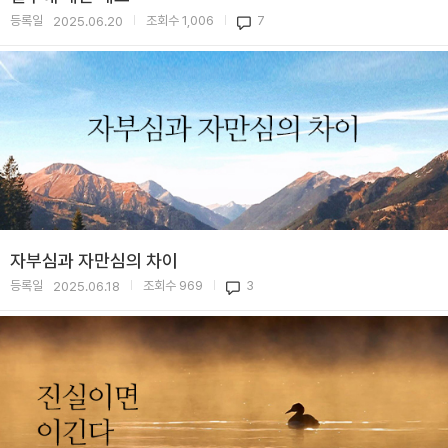
등록일
조회수
1,006
7
2025.06.20
|
|
자부심과 자만심의 차이
등록일
조회수
969
3
2025.06.18
|
|