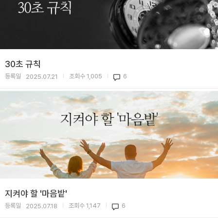
30초 규칙
등록일
조회수
1,005
6
2025.07.21
|
|
지켜야 할 '마음밭'
등록일
조회수
1,147
6
2025.07.18
|
|