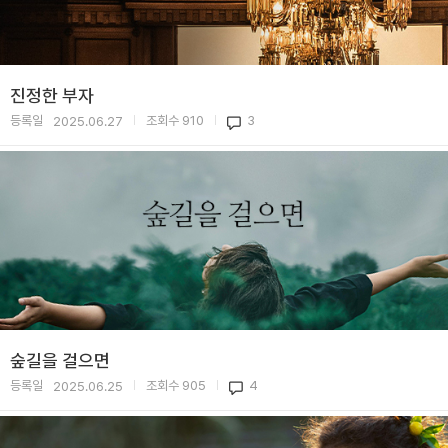
진정한 부자
등록일
조회수
910
3
2025.06.27
|
|
숲길을 걸으면
등록일
조회수
905
4
2025.06.25
|
|