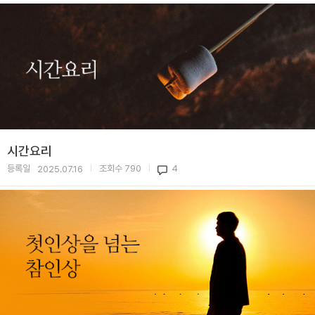
시간요리
등록일
조회수
790
4
2025.07.16
|
|