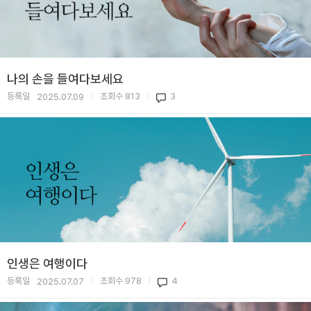
나의 손을 들여다보세요
등록일
조회수
813
3
2025.07.09
|
|
인생은 여행이다
등록일
조회수
978
4
2025.07.07
|
|