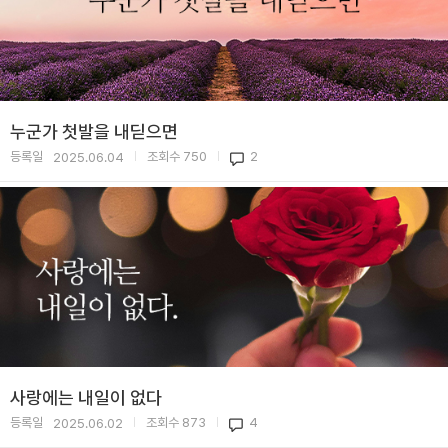
누군가 첫발을 내딛으면
등록일
조회수
750
2
2025.06.04
|
|
사랑에는 내일이 없다
등록일
조회수
873
4
2025.06.02
|
|