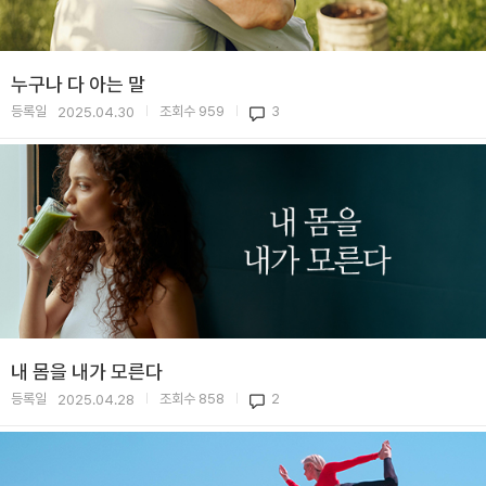
누구나 다 아는 말
등록일
조회수
959
3
2025.04.30
|
|
내 몸을 내가 모른다
등록일
조회수
858
2
2025.04.28
|
|