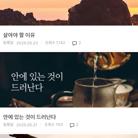
살아야 할 이유
등록일
조회수
1,142
2
2025.05.23
|
|
안에 있는 것이 드러난다
등록일
조회수
793
2
2025.05.21
|
|