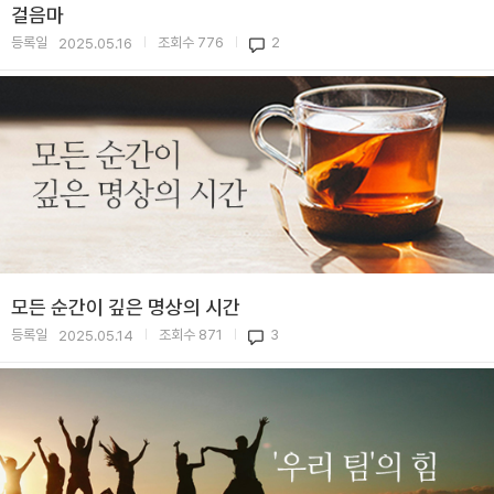
걸음마
등록일
조회수
776
2
2025.05.16
|
|
모든 순간이 깊은 명상의 시간
등록일
조회수
871
3
2025.05.14
|
|