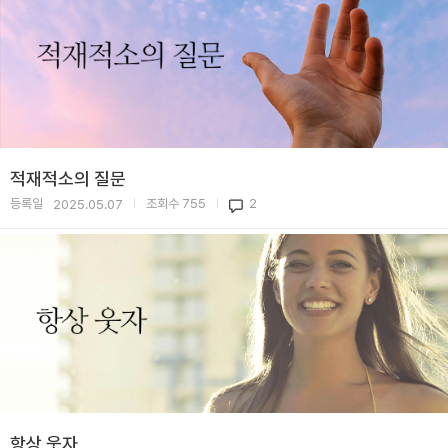
적재적소의 질문
등록일
조회수
755
2
2025.05.07
|
|
항상 웃자