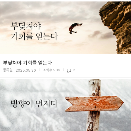
부딪쳐야 기회를 얻는다
등록일
조회수
909
2
2025.05.30
|
|