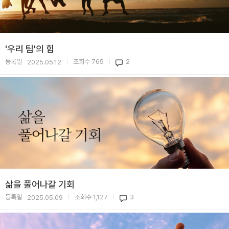
'우리 팀'의 힘
등록일
조회수
765
2
2025.05.12
|
|
삶을 풀어나갈 기회
등록일
조회수
1,127
3
2025.05.09
|
|