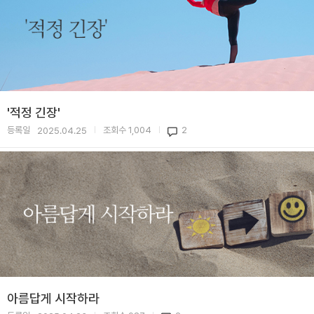
'적정 긴장'
등록일
조회수
1,004
2
2025.04.25
|
|
아름답게 시작하라