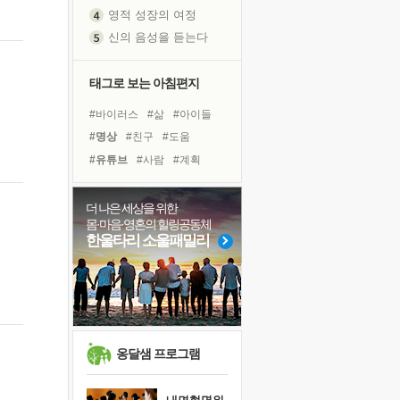
영적 성장의 여정
신의 음성을 듣는다
흙이 된 몸으로 출근하는 여자
극과 극의 양 끝단
태그로 보는 아침편지
내가 '나다움'을 찾는 길
#바이러스
#삶
#아이들
피해 갈 수 없는 사건들
#명상
#친구
#도움
처음 손을 잡았던 날
#유튜브
#사람
#계획
꿈이 실제가 되는 것
#링컨학교
#희망
#독서
'말 타는 법'을 먼저
#독서캠프
#리더
#선택
더 나은 세상을 위한
졸업식 사진을 보며
몸·마음·영혼의 힐링공동체
#나눔
#다짐
#비전캠프
극심한 변비, 어깨결림, 수면 장애
한울타리 소울패밀리
#힐링
#건강
#위기
아픈 아버지를 위한 공간 설계
#경험
#면역력
#극복
슬럼프
보고 싶은 어머니
유년 시절의 부산 영도 바다
못된 꼰대들
옹달샘 프로그램
너무 황홀한 꽃들이여!