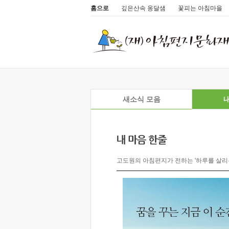
홈으로
깊은산속 옹달샘
꽃피는 아침마을
새소식 모음
내
고도원의 아침편지가 전하는 '하루를 살리