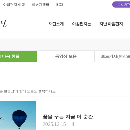
아침편지 여행
아버지센터
BDS
고도원T
재단소개
아침편지는
지난 아침편지
|
|
|
 마음 한줄
동영상 모음
보도기사(영상포
는 한문장'과 함께 오늘도 행복하세요.
꿈을 꾸는 지금 이 순간
2025.12.15
4