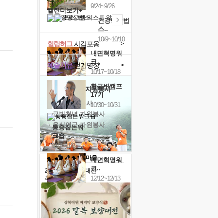
9/24~9/26
캘린더보기+
건강명상법
스..
10/9~10/10
힐링허그
사감포옹
>
내면혁명워
크..
예술치유
걷기명상
>
10/17~10/18
황금변캠프
'옹달샘의 꽃'
자원봉사
17기
· 청년 자원봉사
10/30~10/31
· 금빛청년 자원봉사
· 음식연구 자원봉사
통증잡는워
크숍
11/7~11/8
내면혁명워
크..
2026 말복 보양대전
12/12~12/13
최대
74%할인