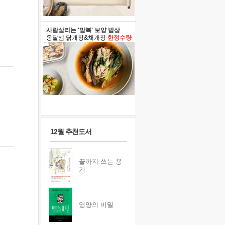
사람살리는 '말복' 보양 밥상
옹달샘 닭개장&채개장
한정수량
12월 추천도서
끝까지 쓰는 용
기
영양의 비밀