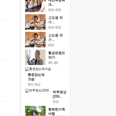
내면혁명워
크..
8/29~8/30
고도원 작
가 ..
8/29~8/30
고도원 작
가 ..
8/29
황금변캠프
16기
9/5~9/6
통증잡는워
크숍
9/11~9/12
하루명상
[250..
9/19
행복한가족
여행