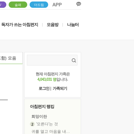
V
솔패
더드림
독자가 쓰는 아침편지
모음방
나눔터
|
|
함) 모음
현재 아침편지 가족은
4,043,031 명
입니다.
로그인
|
가족되기
아침편지 랭킹
희망이란
'모른다'는 것
귀를 열고 마음을 내어주고