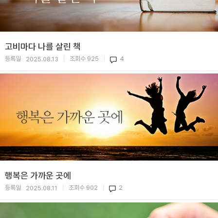
고비마다 나를 살린 책
등록일
조회수
925
4
2025.08.13
|
|
행복은 가까운 곳에
등록일
조회수
902
2
2025.08.11
|
|