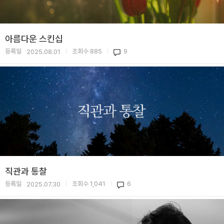
아름다운 스킨십
등록일
조회수
885
9
2025.08.01
|
|
직관과 통찰
등록일
조회수
1,041
6
2025.07.30
|
|