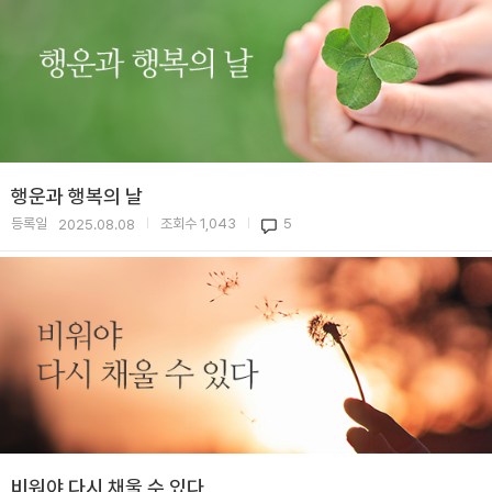
행운과 행복의 날
등록일
조회수
1,043
5
2025.08.08
|
|
비워야 다시 채울 수 있다