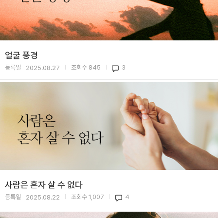
얼굴 풍경
등록일
조회수
845
3
2025.08.27
|
|
사람은 혼자 살 수 없다
등록일
조회수
1,007
4
2025.08.22
|
|