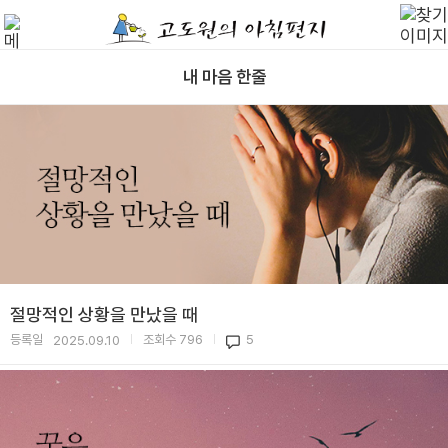
내 마음 한줄
절망적인 상황을 만났을 때
등록일
조회수
796
5
2025.09.10
|
|