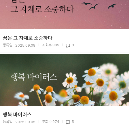
꿈은 그 자체로 소중하다
등록일
조회수
809
3
2025.09.08
|
|
행복 바이러스
등록일
조회수
974
5
2025.09.05
|
|