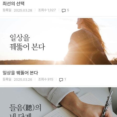
최선의 선택
등록일
조회수
1,027
5
2025.03.28
|
|
일상을 꿰뚫어 본다
등록일
조회수
915
1
2025.03.26
|
|