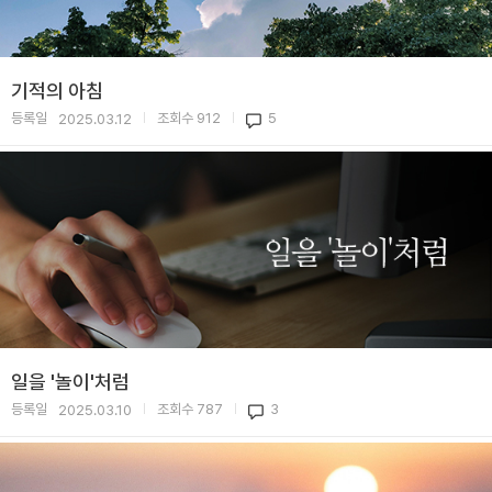
기적의 아침
등록일
조회수
912
5
2025.03.12
|
|
일을 '놀이'처럼
등록일
조회수
787
3
2025.03.10
|
|