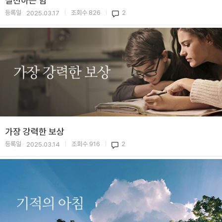
실천하는 힘
등록일
조회수
826
2
2025.03.17
|
|
가장 강력한 보상
등록일
조회수
916
2
2025.03.14
|
|