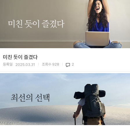
미친 듯이 즐겼다
등록일
조회수
928
2
2025.03.31
|
|