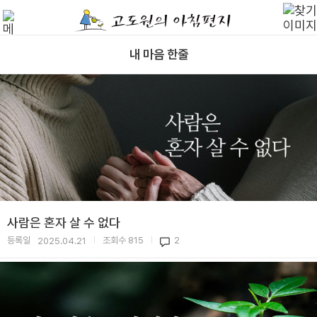
내 마음 한줄
사람은 혼자 살 수 없다
등록일
조회수
815
2
2025.04.21
|
|