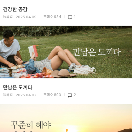
건강한 공감
등록일
조회수
934
1
2025.04.09
|
|
만남은 도끼다
등록일
조회수
893
2
2025.04.07
|
|