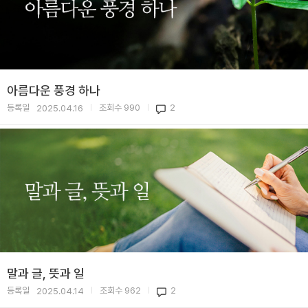
아름다운 풍경 하나
등록일
조회수
990
2
2025.04.16
|
|
말과 글, 뜻과 일
등록일
조회수
962
2
2025.04.14
|
|