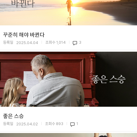
꾸준히 해야 바뀐다
등록일
조회수
1,014
3
2025.04.04
|
|
좋은 스승
등록일
조회수
893
1
2025.04.02
|
|