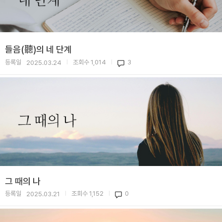
들음(聽)의 네 단계
등록일
조회수
1,014
3
2025.03.24
|
|
그 때의 나
등록일
조회수
1,152
0
2025.03.21
|
|