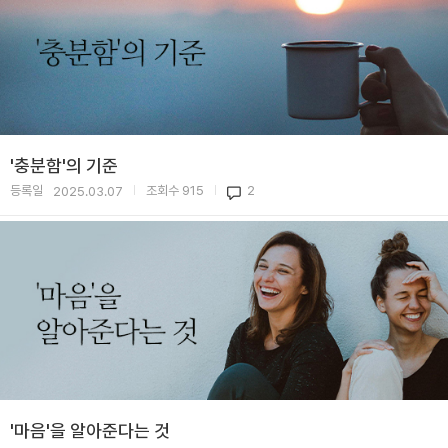
'충분함'의 기준
등록일
조회수
915
2
2025.03.07
|
|
'마음'을 알아준다는 것