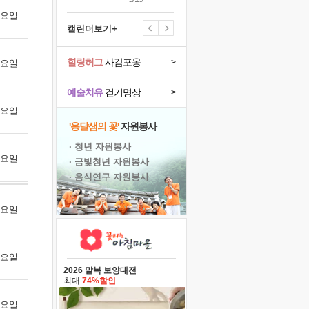
 수요일
캘린더보기+
힐링허그
사감포옹
>
 목요일
예술치유
걷기명상
>
 금요일
'옹달샘의 꽃'
자원봉사
· 청년 자원봉사
 토요일
· 금빛청년 자원봉사
· 음식연구 자원봉사
 월요일
 화요일
2026 말복 보양대전
최대
74%할인
 수요일