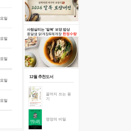
 목요일
사람살리는 '말복' 보양 밥상
옹달샘 닭개장&채개장
한정수량
 금요일
 토요일
12월 추천도서
 월요일
끝까지 쓰는 용
기
 화요일
영양의 비밀