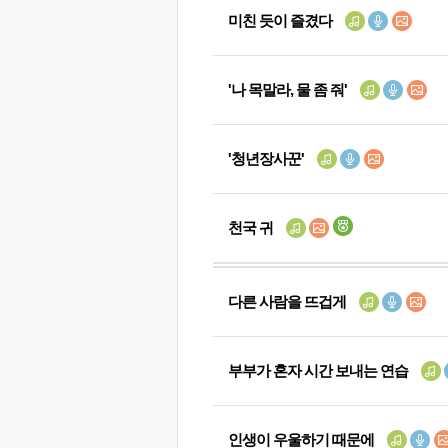
미친 듯이 즐겼다
'나 목말라, 물 좀 줘'
'청년장사꾼'
천국 귀
다른 사람을 뜨겁게
부부가 혼자 시간 보내는 연습
인생이 우울하기 때문에