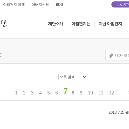
아침편지 여행
아버지센터
BDS
고도원T
재단소개
아침편지는
지난 아침편지
|
|
|
내가 모
7
1
2
3
4
5
6
8
9
10
11
12
2018.7.2.