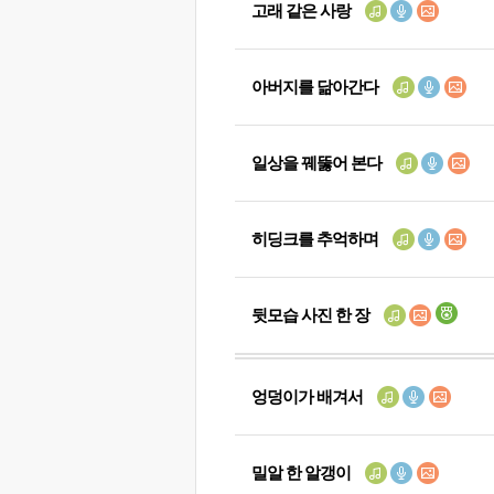
고래 같은 사랑
아버지를 닮아간다
일상을 꿰뚫어 본다
히딩크를 추억하며
뒷모습 사진 한 장
엉덩이가 배겨서
밀알 한 알갱이