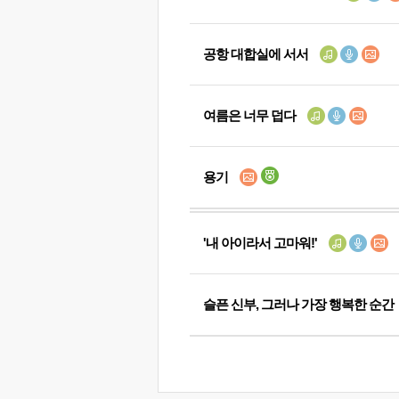
공항 대합실에 서서
여름은 너무 덥다
용기
'내 아이라서 고마워!'
슬픈 신부, 그러나 가장 행복한 순간