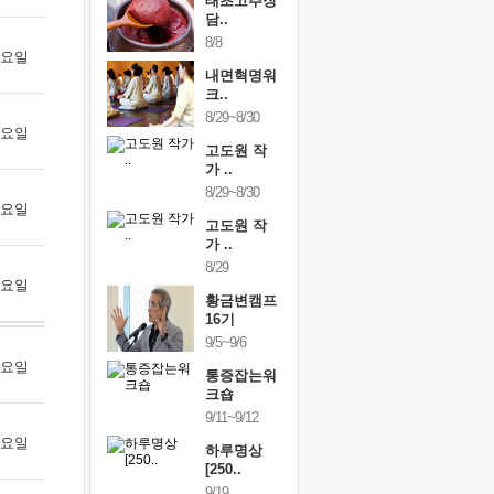
행복한가족
태초고추장
행복한가
여행
담..
여행
24~9/26
8/8
9/24~9/26
 수요일
건강명상법
내면혁명워
건강명상
..
크..
스..
/9~10/10
8/29~8/30
10/9~10/10
 목요일
내면혁명워
고도원 작
내면혁명
..
가 ..
크..
/17~10/18
8/29~8/30
10/17~10/18
 금요일
황금변캠프
고도원 작
황금변캠
7기
가 ..
17기
/30~10/31
8/29
10/30~10/31
 토요일
통증잡는워
황금변캠프
통증잡는
크숍
16기
크숍
/7~11/8
9/5~9/6
11/7~11/8
 월요일
내면혁명워
통증잡는워
내면혁명
..
크숍
크..
/12~12/13
9/11~9/12
12/12~12/13
 화요일
하루명상
[250..
9/19