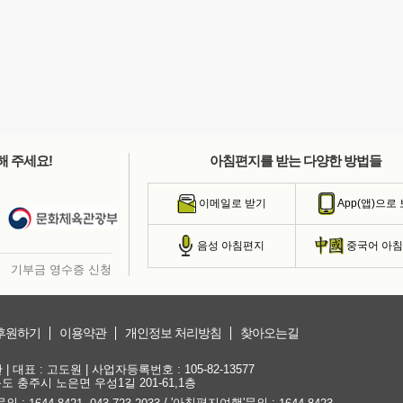
해 주세요!
아침편지를 받는 다양한 방법들
이메일로 받기
App(앱)으로
음성 아침편지
중국어 아
기부금 영수증 신청
후원하기
이용약관
개인정보 처리방침
찾아오는길
대표 : 고도원 | 사업자등록번호 : 105-82-13577
청북도 충주시 노은면 우성1길 201-61,1층
문의 :
,
/ '아침편지여행'문의 :