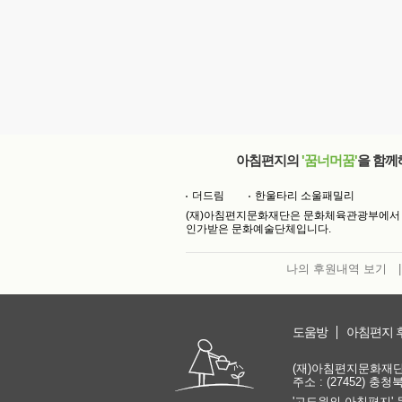
아침편지의
'꿈너머꿈'
을 함께
더드림
한울타리 소울패밀리
(재)아침편지문화재단은 문화체육관광부에서
인가받은 문화예술단체입니다.
나의 후원내역 보기
|
도움방
아침편지 
(재)아침편지문화재단 | 
주소 : (27452) 충
'고도원의 아침편지' 