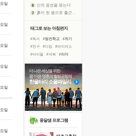
 화요일
신의 음성을 듣는다
흙이 된 몸으로 출근하는 여자
극과 극의 양 끝단
 수요일
내가 '나다움'을 찾는 길
태그로 보는 아침편지
피해 갈 수 없는 사건들
#독서
#링컨학교
#위기
처음 손을 잡았던 날
 목요일
#친구
#다짐
#바이러스
꿈이 실제가 되는 것
#아이들
#극복
#리더
'말 타는 법'을 먼저
#나눔
#희망
#명상
아픈 아버지를 위한 공간 설계
 금요일
#계획
#독서캠프
더 나은 세상을 위한
졸업식 사진을 보며
몸·마음·영혼의 힐링공동체
#면역력
#유튜브
#선택
극심한 변비, 어깨결림, 수면 장애
한울타리 소울패밀리
#비전캠프
#삶
#사람
 토요일
보고 싶은 어머니
#도움
#경험
#힐링
마음이 멈춰 버린 곳
#건강
유년 시절의 부산 영도 바다
 월요일
못된 꼰대들
희망이란
옹달샘 프로그램
'모른다'는 것
 화요일