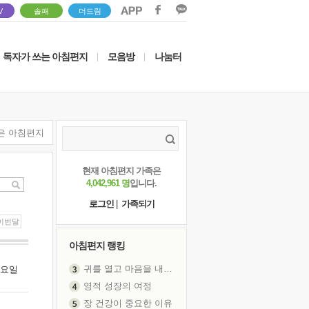
V
솔패
더드림
독자가 쓰는 아침편지
모음방
나눔터
|
|
은 아침편지
현재 아침편지 가족은
4,042,961 명
입니다.
로그인
|
가족되기
이번달
아침편지 랭킹
귀를 열고 마음을 내어주고
 월요일
영적 성장의 여정
장 건강이 중요한 이유