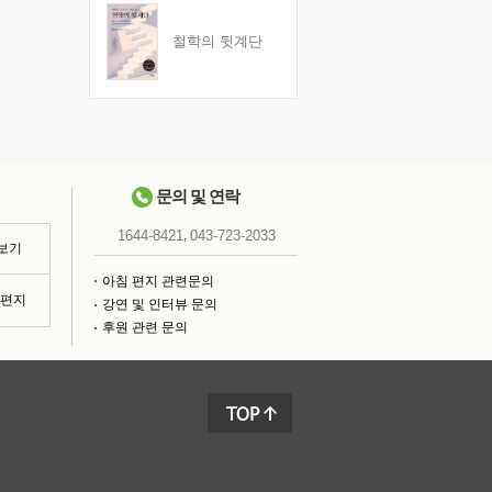
철학의 뒷계단
문의 및 연락
,
1644-8421
043-723-2033
 보기
아침 편지 관련문의
침편지
강연 및 인터뷰 문의
후원 관련 문의