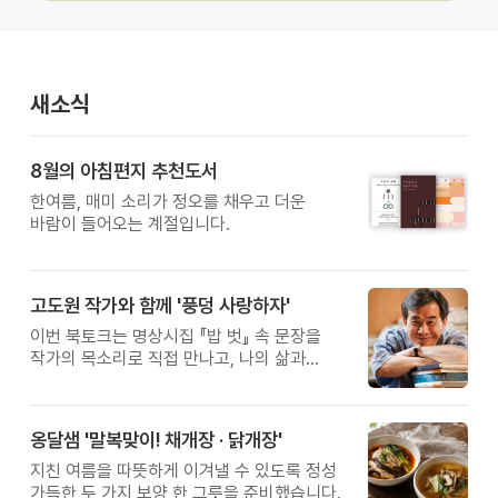
새소식
8월의 아침편지 추천도서
한여름, 매미 소리가 정오를 채우고 더운
바람이 들어오는 계절입니다.
고도원 작가와 함께 '풍덩 사랑하자'
이번 북토크는 명상시집 『밥 벗』 속 문장을
작가의 목소리로 직접 만나고, 나의 삶과
관계를 잠시 돌아보는 시간입니다.
옹달샘 '말복맞이! 채개장 · 닭개장'
지친 여름을 따뜻하게 이겨낼 수 있도록 정성
가득한 두 가지 보양 한 그릇을 준비했습니다.