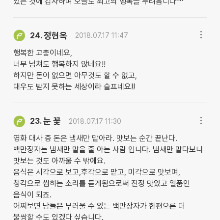
있는 것에 감사하며 오늘도 최고의 행복을 누려봅니다^^
정현옥
24.
2018.07.17 11:47
행복한 고충이네요,
너무 넘쳐도 행복하지 않네요!!
하지만 돈이 없으면 아무것도 할 수 없고,
대우도 받지 못하는 세상이라 슬프네요!!
눈 꽃
23.
2018.07.17 11:30
영화 대사 중 돈은 냄새만 맡아라. 맛보는 순간 끝난다.
백만장자는 냄새만 맡을 줄 아는 사람 입니다. 냄새만 맡다보니
맛보는 것도 아까울 수 밖에요.
음식은 시각으로 보고,후각으로 맡고, 미각으로 맛보며,
청각으로 씹히는 소리를 듣게됨으로써 진정 맛있고 일품인
음식이 되죠.
어찌보면 남들은 부러울 수 있는 백만장자가 한편으론 더
불쌍할 수도 있겠다 싶습니다.