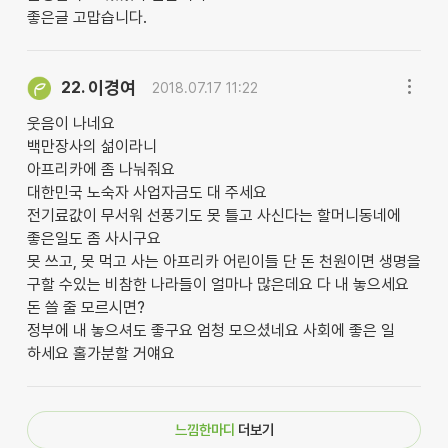
좋은글 고맙습니다.
이경여
22.
2018.07.17 11:22
웃음이 나네요
백만장사의 섦이라니
아프리카에 좀 나눠줘요
대한민국 노숙자 사업자금도 대 주세요
전기료값이 무서워 선풍기도 못 틀고 사신다는 할머니동네에
좋은일도 좀 사시구요
못 쓰고, 못 먹고 사는 아프리카 어린이들 단 돈 천원이면 생명을
구할 수있는 비참한 나라들이 얼마나 많은데요 다 내 놓으세요
돈 쓸 줄 모르시면?
정부에 내 놓으셔도 좋구요 엄청 모으셨네요 사회에 좋은 일
하세요 홀가분할 거얘요
느낌한마디
더보기