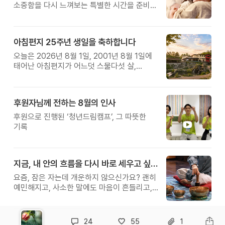
소중함을 다시 느껴보는 특별한 시간을 준비해
보세요.
아침편지 25주년 생일을 축하합니다
오늘은 2026년 8월 1일, 2001년 8월 1일에
태어난 아침편지가 어느덧 스물다섯 살,
늠름한 청년이 되었습니다.
후원자님께 전하는 8월의 인사
후원으로 진행된 ‘청년드림캠프’, 그 따뜻한
기록
지금, 내 안의 흐름을 다시 바로 세우고 싶다면
요즘, 잠은 자는데 개운하지 않으신가요? 괜히
예민해지고, 사소한 말에도 마음이 흔들리고,
몸보다 먼저 기운이 빠지는 느낌. 쉬어도
회복되지 않는 건 몸이 아니라 ‘에너지의
흐름’이 흐트러졌기 때문입니다.
24
55
1