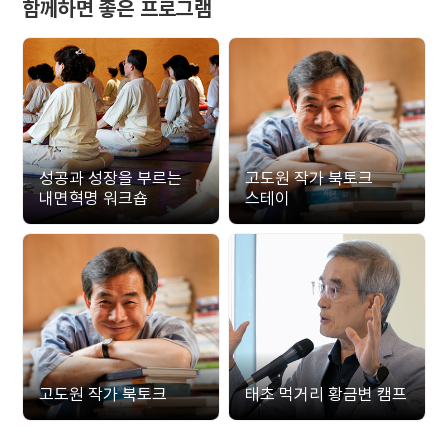
함께하면 좋은 프로그램
성공과 성장을 부르는
고도원 작가 북토크
내면혁명 워크숍
스테이
고도원 작가 북토크
태초 먹거리 황금변 캠프