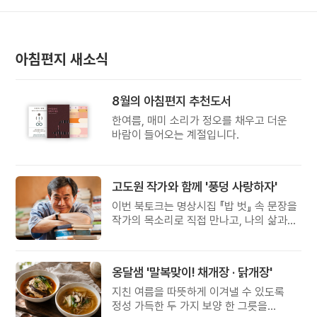
아침편지 새소식
8월의 아침편지 추천도서
한여름, 매미 소리가 정오를 채우고 더운
바람이 들어오는 계절입니다.
고도원 작가와 함께 '풍덩 사랑하자'
이번 북토크는 명상시집 『밥 벗』 속 문장을
작가의 목소리로 직접 만나고, 나의 삶과
관계를 잠시 돌아보는 시간입니다.
옹달샘 '말복맞이! 채개장 · 닭개장'
지친 여름을 따뜻하게 이겨낼 수 있도록
정성 가득한 두 가지 보양 한 그릇을