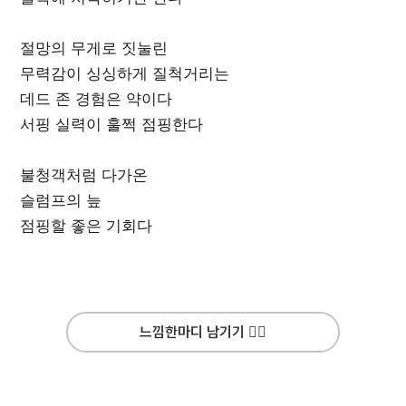
절망의 무게로 짓눌린
무력감이 싱싱하게 질척거리는
데드 존 경험은 약이다
서핑 실력이 훌쩍 점핑한다
불청객처럼 다가온
슬럼프의 늪
점핑할 좋은 기회다
느낌한마디 남기기 ✍🏻