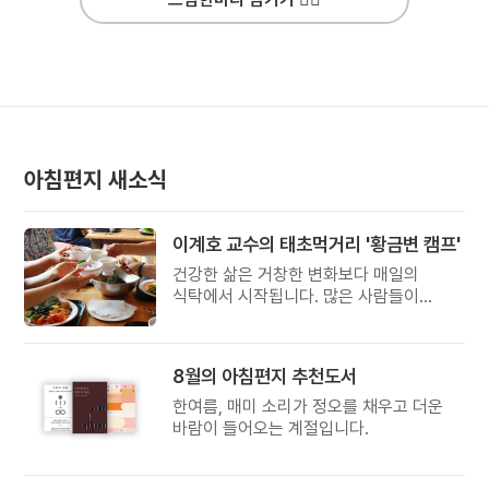
아침편지 새소식
이계호 교수의 태초먹거리 '황금변 캠프'
건강한 삶은 거창한 변화보다 매일의
식탁에서 시작됩니다. 많은 사람들이
건강을 위해 새로운 방법을 찾지만, 건강한
생활은 작은 습관에서 시작됩니다.
유퀴즈에서 많은 관심을 받은 이계호
8월의 아침편지 추천도서
교수와 함께하는 태초먹거리 황금변 캠프
한여름, 매미 소리가 정오를 채우고 더운
바람이 들어오는 계절입니다.