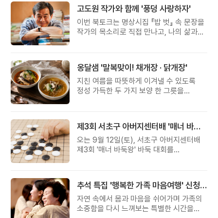
고도원 작가와 함께 '풍덩 사랑하자'
이번 북토크는 명상시집 『밥 벗』 속 문장을
작가의 목소리로 직접 만나고, 나의 삶과
관계를 잠시 돌아보는 시간입니다.
옹달샘 '말복맞이! 채개장 · 닭개장'
지친 여름을 따뜻하게 이겨낼 수 있도록
정성 가득한 두 가지 보양 한 그릇을
준비했습니다.
제3회 서초구 아버지센터배 '매너 바둑왕' 대회
오는 9월 12일(토), 서초구 아버지센터배
제3회 '매너 바둑왕' 바둑 대회를
개최합니다.
추석 특집 '행복한 가족 마음여행' 신청 안내
자연 속에서 몸과 마음을 쉬어가며 가족의
소중함을 다시 느껴보는 특별한 시간을