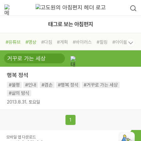
태그로 보는 아침편지
#유튜브
#명상
#다짐
#계획
#바이러스
#힐링
#아이들
#비전캠프
#독서캠프
#삶
#경험
#사람
#도움
#선택
#희망
#나눔
#친구
#링컨학교
#극복
#리더
#위기
행복 정석
#독서
#건강
#면역력
#불평
#인내
#겸손
#행복 정석
#거꾸로 가는 세상
#삶의 방식
2013.8.31. 토요일
1
모바일 앱 다운로드