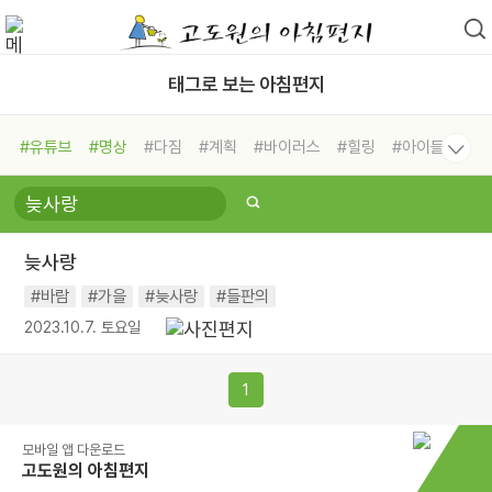
태그로 보는 아침편지
#유튜브
#명상
#다짐
#계획
#바이러스
#힐링
#아이들
#비전캠프
#독서캠프
#삶
#경험
#사람
#도움
#선택
#희망
#나눔
#친구
#링컨학교
#극복
#리더
#위기
늦사랑
#독서
#건강
#면역력
#바람
#가을
#늦사랑
#들판의
2023.10.7. 토요일
1
모바일 앱 다운로드
고도원의 아침편지