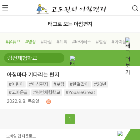
태그로 보는 아침편지
#유튜브
#명상
#다짐
#계획
#바이러스
#힐링
#아이들
#비전캠프
#독서캠프
#삶
#경험
#사람
#도움
#선택
#희망
#나눔
#친구
#링컨학교
#극복
#리더
#위기
아침마다 기다리는 편지
#독서
#건강
#면역력
#어린이
#아침편지
#보람
#한결같이
#20년
#고마운글
#링컨체험학교
#YouareGreat
2022.9.8. 목요일
1
모바일 앱 다운로드