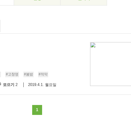
잎
#고창영
#봄밤
#적막
모으기
2019.4.1. 월요일
2
1