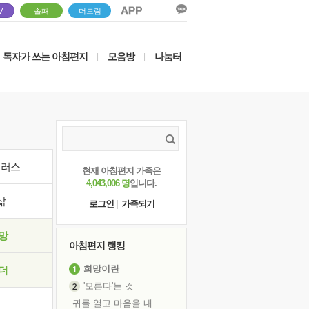
V
솔패
더드림
독자가 쓰는 아침편지
모음방
나눔터
|
|
이러스
현재 아침편지 가족은
4,043,006 명
입니다.
삶
로그인
|
가족되기
망
아침편지 랭킹
희망이란
더
'모른다'는 것
귀를 열고 마음을 내어주고