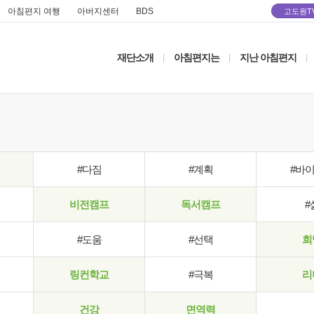
아침편지 여행
아버지센터
BDS
고도원T
재단소개
아침편지는
지난 아침편지
|
|
|
#다짐
#계획
#바
비전캠프
독서캠프
#
#도움
#선택
희
링컨학교
#극복
리
건강
면역력