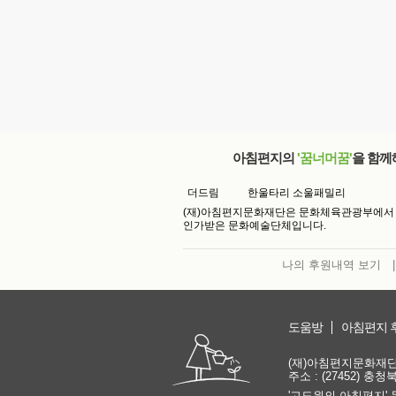
아침편지의
'꿈너머꿈'
을 함께
더드림
한울타리 소울패밀리
(재)아침편지문화재단은 문화체육관광부에서
인가받은 문화예술단체입니다.
나의 후원내역 보기
|
도움방
아침편지 
(재)아침편지문화재단 | 
주소 : (27452) 충
'고도원의 아침편지' 