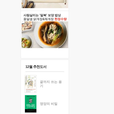
사람살리는 '말복' 보양 밥상
옹달샘 닭개장&채개장
한정수량
12월 추천도서
끝까지 쓰는 용
기
영양의 비밀