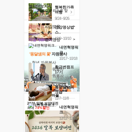
캘린더보기+
행복한가족
여행
9/24~9/26
힐링허그
사감포옹
>
건강명상법
스..
10/9~10/10
예술치유
걷기명상
>
내면혁명워
크..
'옹달샘의 꽃'
자원봉사
10/17~10/18
· 청년 자원봉사
황금변캠프
· 금빛청년 자원봉사
17기
· 음식연구 자원봉사
10/30~10/31
통증잡는워
크숍
11/7~11/8
2026 말복 보양대전
내면혁명워
최대
74%할인
크..
12/12~12/13