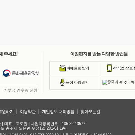
해 주세요!
아침편지를 받는 다양한 방법들
이메일로 받기
App(앱)으로
중국어 
음성 아침편지
기부금 영수증 신청
후원하기
이용약관
개인정보 처리방침
찾아오는길
대표 : 고도원 | 사업자등록번호 : 105-82-13577
청북도 충주시 노은면 우성1길 201-61,1층
문의 :
,
/ '아침편지여행'문의 :