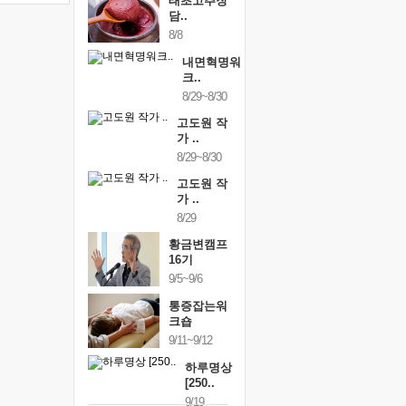
태초고추장
담..
8/8
내면혁명워
크..
8/29~8/30
고도원 작
가 ..
8/29~8/30
고도원 작
가 ..
8/29
황금변캠프
16기
9/5~9/6
통증잡는워
크숍
9/11~9/12
하루명상
[250..
9/19