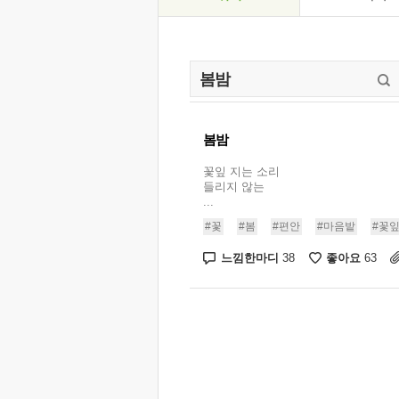
봄밤
꽃잎 지는 소리
들리지 않는
...
#꽃
#봄
#편안
#마음밭
#꽃
느낌한마디
좋아요
38
63