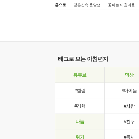
홈으로
깊은산속 옹달샘
꽃피는 아침마을
태그로 보는 아침편지
유튜브
명상
#힐링
#아이들
#경험
#사람
나눔
#친구
위기
#독서