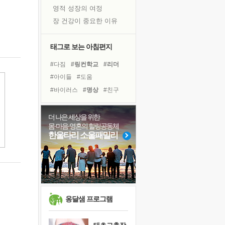
영적 성장의 여정
장 건강이 중요한 이유
신의 음성을 듣는다
흙이 된 몸으로 출근하는 여자
태그로 보는 아침편지
극과 극의 양 끝단
#다짐
#링컨학교
#리더
내가 '나다움'을 찾는 길
#아이들
#도움
피해 갈 수 없는 사건들
#바이러스
#명상
#친구
처음 손을 잡았던 날
#독서
#나눔
#삶
#경험
꿈이 실제가 되는 것
#독서캠프
#위기
더 나은 세상을 위한
'말 타는 법'을 먼저
몸·마음·영혼의 힐링공동체
#면역력
#극복
#희망
졸업식 사진을 보며
한울타리 소울패밀리
#사람
#유튜브
#힐링
아픈 아버지를 위한 공간 설계
#비전캠프
#건강
#선택
극심한 변비, 어깨결림, 수면 장애
#계획
보고 싶은 어머니
유년 시절의 부산 영도 바다
못된 꼰대들
옹달샘 프로그램
거울 속의 나