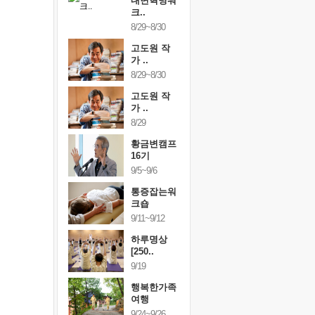
건강명상법
내면혁명워
건강명상
..
크..
스..
/9~10/10
8/29~8/30
10/9~10/10
내면혁명워
고도원 작
내면혁명
..
가 ..
크..
/17~10/18
8/29~8/30
10/17~10/18
황금변캠프
고도원 작
황금변캠
7기
가 ..
17기
/30~10/31
8/29
10/30~10/31
통증잡는워
황금변캠프
통증잡는
크숍
16기
크숍
/7~11/8
9/5~9/6
11/7~11/8
내면혁명워
통증잡는워
내면혁명
..
크숍
크..
/12~12/13
9/11~9/12
12/12~12/13
하루명상
[250..
9/19
행복한가족
여행
9/24~9/26