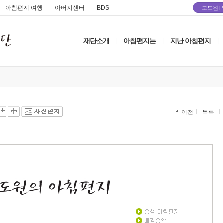
아침편지 여행
아버지센터
BDS
고도원T
재단소개
아침편지는
지난 아침편지
|
|
|
목록
이전