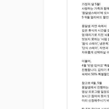
가정의 달 5월!
사랑하는 가족과 함께
'옹달샘스테이'에 오
5~6월 얼리버드 할
옹달샘 자연 속에서
깊은 휴식의 시간을 갖
멍 때리기로 지친 뇌를
맛보지 못하는 '사람
'음식 스테이', 냉
'단식 스테이', 자연과
자유롭게 선택하실 수
더불어,
4월 '빈방 있어요' 
진행합니다. 갑자기 
숙박비 50% 특별할
참고로 4월, 5월
옹달샘에서 진행하는
명상 프로그램 일정도
보시고 참여의 뜻이 
미리 신청해주시기 