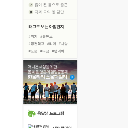
흙이 된 몸으로 출근하는 여자
극과 극의 양 끝단
내가 '나다움'을 찾는 길
피해 갈 수 없는 사건들
태그로 보는 아침편지
처음 손을 잡았던 날
#위기
#유튜브
꿈이 실제가 되는 것
#링컨학교
#리더
#사람
'말 타는 법'을 먼저
#도움
#다짐
#면역력
졸업식 사진을 보며
#선택
#친구
#힐링
극심한 변비, 어깨결림, 수면 장애
#경험
#건강
#비전캠프
더 나은 세상을 위한
아픈 아버지를 위한 공간 설계
몸·마음·영혼의 힐링공동체
#극복
#명상
#아이들
슬럼프
한울타리 소울패밀리
#계획
#바이러스
#희망
보고 싶은 어머니
#독서캠프
#독서
#나눔
유년 시절의 부산 영도 바다
#삶
못된 꼰대들
희망이란
'모른다'는 것
옹달샘 프로그램
귀를 열고 마음을 내어주고