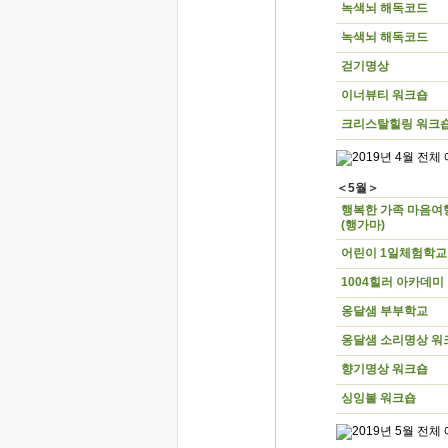
녹색뇌 해독코드
녹색뇌 해독코드
걷기명상
이너뷰티 워크숍
크리스탈힐링 워크
＜5월＞
행복한 가족 마음여
(행가마)
어린이 1일체험학교
1004힐러 아카데미
옹달샘 부부학교
옹달샘 소리명상 워
향기명상 워크숍
싱잉볼 워크숍