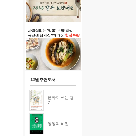
사람살리는 '말복' 보양 밥상
옹달샘 닭개장&채개장
한정수량
12월 추천도서
끝까지 쓰는 용
기
영양의 비밀