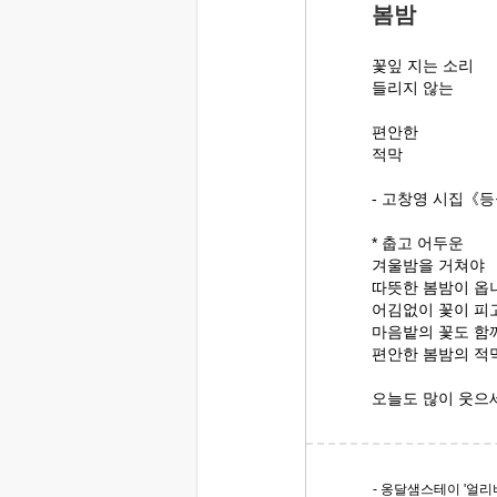
봄밤
꽃잎 지는 소리
들리지 않는
편안한
적막
- 고창영 시집《등
* 춥고 어두운
겨울밤을 거쳐야
따뜻한 봄밤이 옵
어김없이 꽃이 피
마음밭의 꽃도 함
편안한 봄밤의 적막
오늘도 많이 웃으
- 옹달샘스테이 '얼리