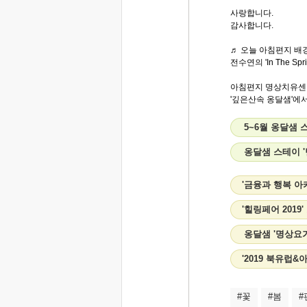
사랑합니다.
감사합니다.
♬ 오늘 아침편지 배경
전수연의 'In The Spr
아침편지 명상치유센
'깊은산속 옹달샘'에서.
5~6월 옹달샘
옹달샘 스테이 
'금융과 행복 아
'힐링페어 201
옹달샘 '명상요가
'2019 북유럽
#꽃
#봄
#