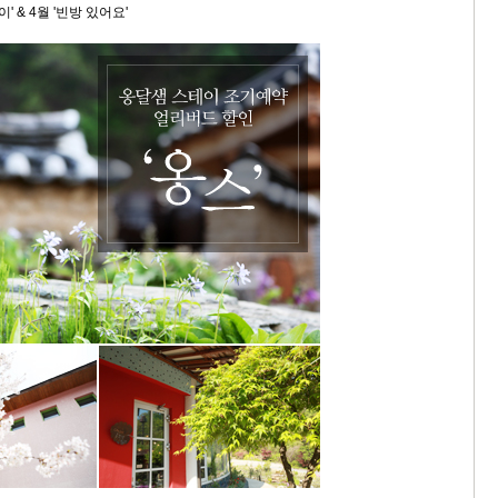
' & 4월 '빈방 있어요'
스
10
크
10
1
10
11
크
12