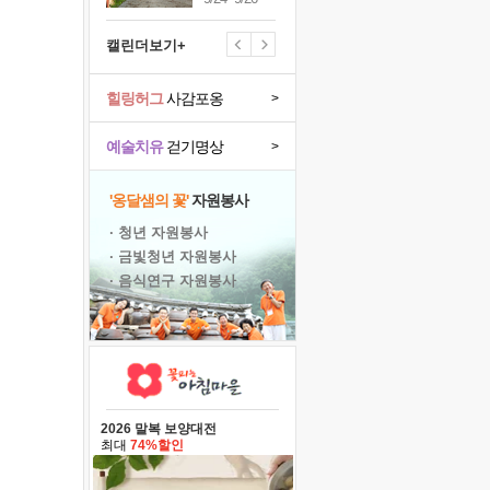
캘린더보기+
힐링허그
사감포옹
>
예술치유
걷기명상
>
'옹달샘의 꽃'
자원봉사
· 청년 자원봉사
· 금빛청년 자원봉사
· 음식연구 자원봉사
2026 말복 보양대전
최대
74%할인