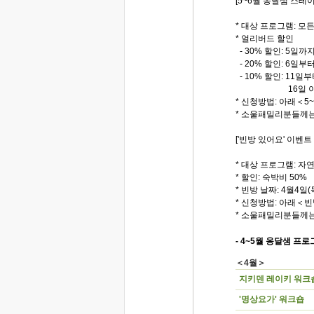
[5~6월 옹달샘 스테이
* 대상 프로그램: 모
* 얼리버드 할인
- 30% 할인: 5일까
- 20% 할인: 6일부
- 10% 할인: 11일
16일 이후
* 신청방법: 아래＜
* 소울패밀리분들께는
['빈방 있어요' 이벤트
* 대상 프로그램: 자
* 할인: 숙박비 50%
* 빈방 날짜: 4월4일(목
* 신청방법: 아래＜
* 소울패밀리분들께는
- 4~5월 옹달샘 프로
＜4월＞
지키덴 레이키 워크
'명상요가' 워크숍