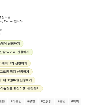
 음악은...
ing Garden'입니다.
터
..
 스테이 신청하기
'빈방 있어요' 신청하기
카데미' 3기 신청하기
9' 고도원 특강 신청하기
' 워크숍(8기) 신청하기
&아이슬란드 명상여행' 신청하기
편안
#마음밭
#꽃잎
#고창영
#봄밤
#적막