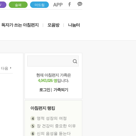
V
솔패
더드림
독자가 쓰는 아침편지
모음방
나눔터
|
|
다음
현재 아침편지 가족은
4,043,026 명
입니다.
로그인
|
가족되기
아침편지 랭킹
영적 성장의 여정
장 건강이 중요한 이유
신의 음성을 듣는다