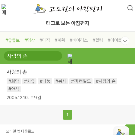
태그로 보는 아침편지
#유튜브
#명상
#다짐
#계획
#바이러스
#힐링
#아이들
#비전캠프
#독서캠프
#삶
#경험
#사람
#도움
#선택
#희망
#나눔
#친구
#링컨학교
#극복
#리더
#위기
사랑의 손
#독서
#건강
#면역력
#희망
#치유
#나눔
#봉사
#잭 캔필드
#사랑의 손
#안식
2005.12.10. 토요일
1
모바일 앱 다운로드