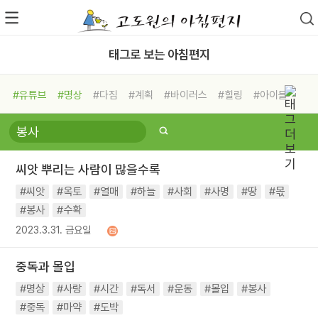
태그로 보는 아침편지
#유튜브
#명상
#다짐
#계획
#바이러스
#힐링
#아이들
#비전캠프
#독서캠프
#삶
#경험
#사람
#도움
#선택
#희망
#나눔
#친구
#링컨학교
#극복
#리더
#위기
씨앗 뿌리는 사람이 많을수록
#독서
#건강
#면역력
#씨앗
#옥토
#열매
#하늘
#사회
#사명
#땅
#몫
#봉사
#수확
2023.3.31. 금요일
중독과 몰입
#명상
#사랑
#시간
#독서
#운동
#몰입
#봉사
#중독
#마약
#도박