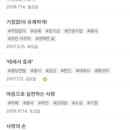
2008.7.14. 월요일
거침없이! 유쾌하게!
#거침없이
#유쾌
#호기심
#인생수업
#봉사
#로빈 샤르마
#생복한 삶
2007.5.15. 화요일
'테레사 효과'
#몽당연필
#봉사
#섬김
#헌신
#테레사
#황성주
2007.1.12. 금요일
마음으로 실천하는 사랑
#지혜
#봉사
#위안
#김태광
#소금
#기증
2006.10.14. 토요일
사랑의 손