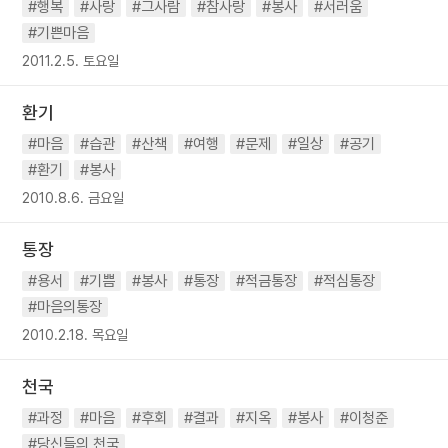
#행복
#사랑
#그사람
#참사랑
#봉사
#서러움
#기쁜마음
2011.2.5. 토요일
환기
#마음
#습관
#산책
#여행
#문제
#일상
#공기
#환기
#봉사
2010.8.6. 금요일
통장
#용서
#기쁨
#봉사
#통장
#적금통장
#적심통장
#마음의통장
2010.2.18. 목요일
천국
#과정
#마음
#후회
#결과
#지옥
#봉사
#이청준
#당신들의 천국