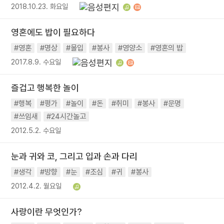
2018.10.23. 화요일
영혼에도 밥이 필요하다
#영혼
#명상
#몰입
#봉사
#영양소
#영혼의 밥
2017.8.9. 수요일
즐겁고 행복한 놀이
#행복
#평가
#놀이
#돈
#취미
#봉사
#문명
#쓰임새
#24시간놀고
2012.5.2. 수요일
눈과 귀와 코, 그리고 입과 손과 다리
#생각
#방향
#눈
#조심
#귀
#봉사
2012.4.2. 월요일
사랑이란 무엇인가?