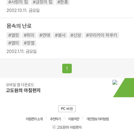
#사랑의 힘
#긍정의 힘
#한홍
2002.10.11. 금요일
몸속의 난로
#열정
#취미
#연애
#봉사
#신앙
#무라카미 하루키
#열의
#정열
2002.1.11. 금요일
1
모바일 앱 다운로드
고도원의 아침편지
PC 버전
아침편지 소개
추천하기
이용약관
개인정보 처리방침
ⓒ 고도원의 아침편지