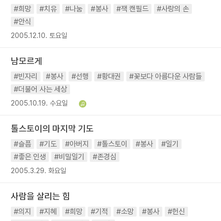
#희망
#치유
#나눔
#봉사
#잭 캔필드
#사랑의 손
#안식
2005.12.10. 토요일
남모르게
#빈자리
#봉사
#선행
#황대권
#꽃보다 아름다운 사람들
#더불어 사는 세상
2005.10.19. 수요일
톨스토이의 마지막 기도
#슬픔
#기도
#아버지
#톨스토이
#봉사
#일기
#좋은 인생
#비밀일기
#존경심
2005.3.29. 화요일
사람을 살리는 힘
#의지
#지혜
#희망
#기적
#소망
#봉사
#헌신